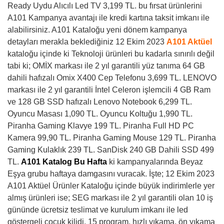
Ready Uydu Alıcılı Led TV 3,199 TL. bu fırsat ürünlerini
A101 Kampanya avantajı ile kredi kartına taksit imkanı ile
alabilirsiniz. A101 Kataloğu yeni dönem kampanya
detayları merakla beklediğiniz 12 Ekim 2023
A101 Aktüel
kataloğu içinde ki Teknoloji ürünleri bu kadarla sınırılı değil
tabi ki; OMİX markası ile 2 yıl garantili yüz tanıma 64 GB
dahili hafızalı Omix X400 Cep Telefonu 3,699 TL. LENOVO
markası ile 2 yıl garantili İntel Celeron işlemcili 4 GB Ram
ve 128 GB SSD hafızalı Lenovo Notebook 6,299 TL.
Oyuncu Masası 1,090 TL. Oyuncu Koltuğu 1,990 TL.
Piranha Gaming Klavye 199 TL. Piranha Full HD PC
Kamera 99,90 TL. Piranha Gaming Mouse 129 TL. Piranha
Gaming Kulaklık 239 TL. SanDisk 240 GB Dahili SSD 499
TL.
A101 Katalog Bu Hafta
ki kampanyalarında Beyaz
Eşya grubu haftaya damgasını vuracak. İşte; 12 Ekim 2023
A101 Aktüel Ürünler Kataloğu içinde büyük indirimlerle yer
almış ürünleri ise; SEG markası ile 2 yıl garantili olan 10 iş
gününde ücretsiz teslimat ve kurulum imkanı ile led
göstergeli çocuk kilidi, 15 program, hızlı yıkama, ön yıkama