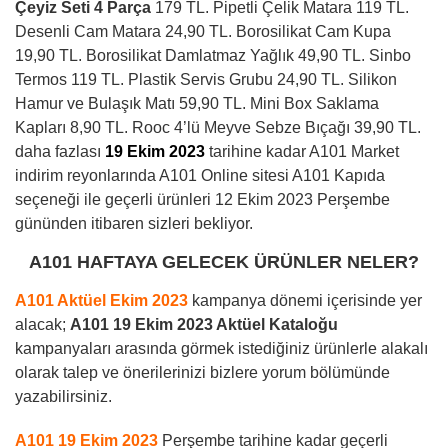
Çeyiz Seti 4 Parça
179 TL. Pipetli Çelik Matara 119 TL.
Desenli Cam Matara 24,90 TL. Borosilikat Cam Kupa
19,90 TL. Borosilikat Damlatmaz Yağlık 49,90 TL. Sinbo
Termos 119 TL. Plastik Servis Grubu 24,90 TL. Silikon
Hamur ve Bulaşık Matı 59,90 TL. Mini Box Saklama
Kapları 8,90 TL. Rooc 4’lü Meyve Sebze Bıçağı 39,90 TL.
daha fazlası
19 Ekim 2023
tarihine kadar A101 Market
indirim reyonlarında A101 Online sitesi A101 Kapıda
seçeneği ile geçerli ürünleri 12 Ekim 2023 Perşembe
gününden itibaren sizleri bekliyor.
A101 HAFTAYA GELECEK ÜRÜNLER NELER?
A101 Aktüel Ekim 2023
kampanya dönemi içerisinde yer
alacak;
A101 19 Ekim 2023 Aktüel Kataloğu
kampanyaları arasında görmek istediğiniz ürünlerle alakalı
olarak talep ve önerilerinizi bizlere yorum bölümünde
yazabilirsiniz.
A101 19 Ekim 2023
Perşembe tarihine kadar geçerli