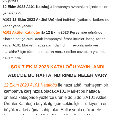
oluşuyor?
12 Ekim 2023 A101 Kataloğu
kampanya avantajları içinde neler
yer alacak?
A101 12 Ekim 2023 Aktüel Ürünleri
indirimli fiyatları etiketlere ne
kadar yansıyacak?
A101 Aktüel Kataloğu
ile
12 Ekim 2023
Perşembe
gününden
itibaren satışa sunulacak kampanyalı fırsat ürünleri hangi tarihe
kadar A101 Market mağazalarında indirim reyonlarında yer
alacaklar? İşte tüm bu soruların merak edilen cevapları yazımız
devamında…
ŞOK 7 EKİM 2023 KATAL
O
ĞU YAYINLANDI
A101’DE BU HAFTA İNDİRİMDE NELER VAR?
12 Ekim 2023 A101 Kataloğu
ile hazırladığı muhteşem bir
kampanya karşınızda olacak A101 Market bu haftada
onlarca kategoride yüzlerce ürünle dolu dolu A101 Aktüel
Ürünler Kataloğu büyük ilgi görecektir. İşte; Türkiyenin en
büyük market ağına sahip olan Enflasyonla mücadele