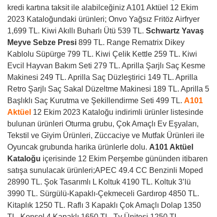
kredi kartına taksit ile alabilceğiniz A101 Aktüel 12 Ekim
2023 Kataloğundaki ürünleri; Onvo Yağsız Fritöz Airfryer
1,699 TL. Kiwi Akıllı Buharlı Ütü 539 TL.
Schwartz Yavaş
Meyve Sebze Presi
899 TL. Range Rematrix Dikey
Kablolu Süpürge 799 TL. Kiwi Çelik Kettle 259 TL. Kiwi
Evcil Hayvan Bakım Seti 279 TL. Aprilla Şarjlı Saç Kesme
Makinesi 249 TL. Aprilla Saç Düzleştirici 149 TL. Aprilla
Retro Şarjlı Saç Sakal Düzeltme Makinesi 189 TL. Aprilla 5
Başlıklı Saç Kurutma ve Şekillendirme Seti 499 TL.
A101
Aktüel
12 Ekim 2023 Kataloğu
indirimli ürünler listesinde
bulunan ürünleri Oturma grubu, Çok Amaçlı Ev Eşyaları,
Tekstil ve Giyim Ürünleri, Züccaciye ve Mutfak Ürünleri ile
Oyuncak grubunda harika ürünlerle dolu.
A101 Aktüel
Kataloğu
içerisinde 12 Ekim Perşembe gününden itibaren
satışa sunulacak ürünleri;APEC 49.4 CC Benzinli Moped
28990 TL. Şok Tasarımlı L Koltuk 4190 TL. Koltuk 3’lü
3990 TL. Sürgülü-Kapaklı-Çekmeceli Gardırop 4850 TL.
Kitaplık 1250 TL. Raflı 3 Kapaklı Çok Amaçlı Dolap 1350
TL. Konsol 4 Kapaklı 1650 TL. Tv Ünitesi 1250 TL.