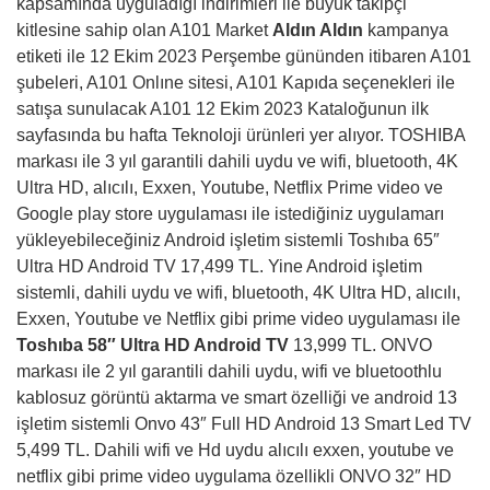
kapsamında uyguladığı indirimleri ile büyük takipçi
kitlesine sahip olan A101 Market
Aldın Aldın
kampanya
etiketi ile 12 Ekim 2023 Perşembe gününden itibaren A101
şubeleri, A101 Onlıne sitesi, A101 Kapıda seçenekleri ile
satışa sunulacak A101 12 Ekim 2023 Kataloğunun ilk
sayfasında bu hafta Teknoloji ürünleri yer alıyor. TOSHIBA
markası ile 3 yıl garantili dahili uydu ve wifi, bluetooth, 4K
Ultra HD, alıcılı, Exxen, Youtube, Netflix Prime video ve
Google play store uygulaması ile istediğiniz uygulamarı
yükleyebileceğiniz Android işletim sistemli Toshıba 65″
Ultra HD Android TV 17,499 TL. Yine Android işletim
sistemli, dahili uydu ve wifi, bluetooth, 4K Ultra HD, alıcılı,
Exxen, Youtube ve Netflix gibi prime video uygulaması ile
Toshıba 58″ Ultra HD Android TV
13,999 TL. ONVO
markası ile 2 yıl garantili dahili uydu, wifi ve bluetoothlu
kablosuz görüntü aktarma ve smart özelliği ve android 13
işletim sistemli Onvo 43″ Full HD Android 13 Smart Led TV
5,499 TL. Dahili wifi ve Hd uydu alıcılı exxen, youtube ve
netflix gibi prime video uygulama özellikli ONVO 32″ HD