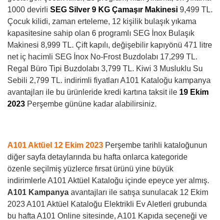
1000 devirli
SEG Silver 9 KG Çamaşır Makinesi
9,499 TL.
Çocuk kilidi, zaman erteleme, 12 kişilik bulaşık yıkama
kapasitesine sahip olan 6 programlı SEG İnox Bulaşık
Makinesi 8,999 TL. Çift kapılı, değişebilir kapıyönü 471 litre
net iç hacimli SEG İnox No-Frost Buzdolabı 17,299 TL.
Regal Büro Tipi Buzdolabı 3,799 TL. Kiwi 3 Musluklu Su
Sebili 2,799 TL.
indirimli fiyatları A101 Kataloğu kampanya
avantajları ile bu ürünleride kredi kartına taksit ile
19 Ekim
2023
Perşembe gününe kadar alabilirsiniz.
A101 Aktüel 12 Ekim 2023
Perşembe tarihli kataloğunun
diğer sayfa detaylarında bu hafta onlarca kategoride
özenle seçilmiş yüzlerce fırsat ürünü yine büyük
indirimlerle A101 Aktüel Kataloğu içinde epeyce yer almış.
A101 Kampanya
avantajları ile satışa sunulacak 12 Ekim
2023 A101 Aktüel Kataloğu Elektrikli Ev Aletleri grubunda
bu hafta A101 Online sitesinde, A101 Kapıda seçeneği ve