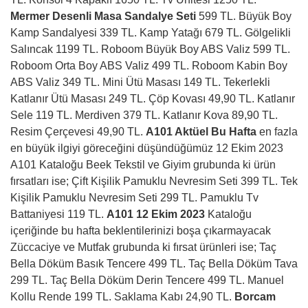
Mermer Desenli Masa Sandalye Seti
599 TL. Büyük Boy
Kamp Sandalyesi 339 TL. Kamp Yatağı 679 TL. Gölgelikli
Salıncak 1199 TL. Roboom Büyük Boy ABS Valiz 599 TL.
Roboom Orta Boy ABS Valiz 499 TL. Roboom Kabin Boy
ABS Valiz 349 TL. Mini Ütü Masası 149 TL. Tekerlekli
Katlanır Ütü Masası 249 TL. Çöp Kovası 49,90 TL. Katlanır
Sele 119 TL. Merdiven 379 TL. Katlanır Kova 89,90 TL.
Resim Çerçevesi 49,90 TL.
A101 Aktüel Bu Hafta
en fazla
en büyük ilgiyi göreceğini düşündüğümüz 12 Ekim 2023
A101 Kataloğu
Beek Tekstil ve Giyim grubunda ki ürün
fırsatları ise; Çift Kişilik Pamuklu Nevresim Seti 399 TL. Tek
Kişilik Pamuklu Nevresim Seti 299 TL. Pamuklu Tv
Battaniyesi 119 TL.
A101 12 Ekim 2023
Kataloğu
içeriğinde bu hafta beklentilerinizi boşa çıkarmayacak
Züccaciye ve Mutfak grubunda ki fırsat ürünleri ise; Taç
Bella Döküm Basık Tencere 499 TL. Taç Bella Döküm Tava
299 TL. Taç Bella Döküm Derin Tencere 499 TL. Manuel
Kollu Rende 199 TL. Saklama Kabı 24,90 TL.
Borcam