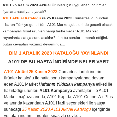
A101 25 Kasım 2023
Aktüel
Ürünleri için uygulanan indirimler
fiyatlara nasıl yansıyacak?
A101 Aktüel Kataloğu
ile
25 Kasım 2023
Cumartesi gününden
itibaren Türkiye geneli tüm A101 Market şubelerinde geçerli olacak
kampanyalı fırsat ürünleri hangi tarihe kadar A101 Market
reyonlarda satışa sunulacaklar? tüm bu soruların merak ettiğiniz
bütün cevapları yazımız devamında…
BİM 1 ARALIK
2023
KATALOĞU YAYINLANDI
A101’DE BU HAFTA İNDİRİMDE NELER VAR?
A101 Aktüel 25 Kasım 2023
Cumartesi tarihli indirimli
ürünler kataloğu ile hafta sonu kampanyalarına devam
eden A101 Market
Haftanın Yıldızları kampanya
etiketi ile
hazırladığı ürünleri
A101 Kampanya
avantajları ile A101
Market mağazalarında, A101 Kapıda, A101 Online, A+ Plus
ve anında kazandıran
A101 Hadi
seçenekleri ile satışa
sunacağı
25 Kasım 2023 A101 Aktüel Kataloğu
içeriğinde
yer alan indirimli ürünleri sırasıyla şöyle…