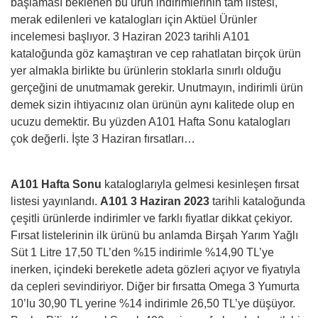
başlaması beklenen bu ürün indirimlerinin tam listesi,
merak edilenleri ve katalogları için Aktüel Ürünler
incelemesi başlıyor. 3 Haziran 2023 tarihli A101
kataloğunda göz kamaştıran ve cep rahatlatan birçok ürün
yer almakla birlikte bu ürünlerin stoklarla sınırlı olduğu
gerçeğini de unutmamak gerekir. Unutmayın, indirimli ürün
demek sizin ihtiyacınız olan ürünün aynı kalitede olup en
ucuzu demektir. Bu yüzden A101 Hafta Sonu katalogları
çok değerli. İşte 3 Haziran fırsatları…
A101 Hafta Sonu
kataloglarıyla gelmesi kesinleşen fırsat
listesi yayınlandı.
A101 3 Haziran 2023
tarihli kataloğunda
çeşitli ürünlerde indirimler ve farklı fiyatlar dikkat çekiyor.
Fırsat listelerinin ilk ürünü bu anlamda Birşah Yarım Yağlı
Süt 1 Litre 17,50 TL’den %15 indirimle %14,90 TL’ye
inerken, içindeki bereketle adeta gözleri açıyor ve fiyatıyla
da cepleri sevindiriyor. Diğer bir fırsatta Omega 3 Yumurta
10’lu 30,90 TL yerine %14 indirimle 26,50 TL’ye düşüyor.