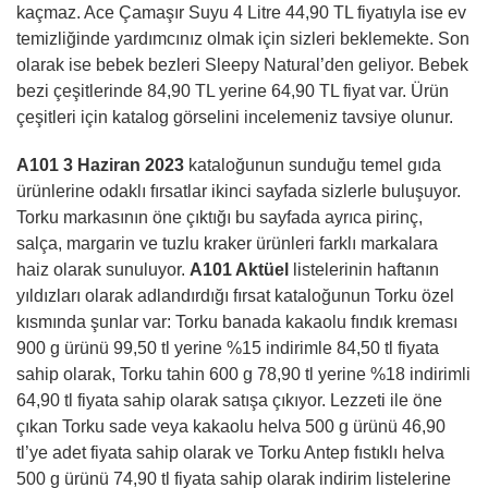
kaçmaz. Ace Çamaşır Suyu 4 Litre 44,90 TL fiyatıyla ise ev
temizliğinde yardımcınız olmak için sizleri beklemekte. Son
olarak ise bebek bezleri Sleepy Natural’den geliyor. Bebek
bezi çeşitlerinde 84,90 TL yerine 64,90 TL fiyat var. Ürün
çeşitleri için katalog görselini incelemeniz tavsiye olunur.
A101 3 Haziran 2023
kataloğunun sunduğu temel gıda
ürünlerine odaklı fırsatlar ikinci sayfada sizlerle buluşuyor.
Torku markasının öne çıktığı bu sayfada ayrıca pirinç,
salça, margarin ve tuzlu kraker ürünleri farklı markalara
haiz olarak sunuluyor.
A101 Aktüel
listelerinin haftanın
yıldızları olarak adlandırdığı fırsat kataloğunun Torku özel
kısmında şunlar var: Torku banada kakaolu fındık kreması
900 g ürünü 99,50 tl yerine %15 indirimle 84,50 tl fiyata
sahip olarak, Torku tahin 600 g 78,90 tl yerine %18 indirimli
64,90 tl fiyata sahip olarak satışa çıkıyor. Lezzeti ile öne
çıkan Torku sade veya kakaolu helva 500 g ürünü 46,90
tl’ye adet fiyata sahip olarak ve Torku Antep fıstıklı helva
500 g ürünü 74,90 tl fiyata sahip olarak indirim listelerine