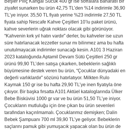
Beşler Piliç Kangal Sucuk 400 gr ise sofralara baharatlı bir
ziyafet sunarken bu ürün 42,75 TL’den %14 indirimle 36,90
TL’ye iniyor. 35,50 TL fiyatı yerine %23 indirimle 27,50 TL
fiyata sahip Nescafe Kahve Çeşitleri 10’lu paket ürünü,
kahve severlerin uğrak noktası olacak gibi görünüyor.
“Kahvenin kırk yıl hatırı vardır” derler, bu kahveler ise uzun
süre hatırlanacak lezzetler sunar mı bilinmez ama bu hafta
unutulmayacak indirimler sunacağı kesin. A101 3 Haziran
2023 kataloğunda Aptamil Devam Sütü Çeşitleri 250 gr
ürünü 99,90 TL’den satışa çıkarken, bebeklerin sağlıklı
büyümesine destek veren bu ürün, “Çocuklar dünyadaki en
değerli varlıklardır” sözünü hatırlatıyor. Milkten Rulo
Kaymak 150 gr ise bu hafta 29,90 TL’ye inen fiyatıyla öne
çıkıyor. Bir başka fırsatta A101 Aktüel kataloglarında Ülker
Bebe Bisküvisi 1000 gr var ve bu ürün 51,50 TL’ye iniyor.
Çocukların mutluluğu için öne çıkan bu ürün sevenleri
tarafından kaçırılmamalı. Çocuklarımız demişken; Dalin
Bebek Şampuanı 700 ml 39,90 TL’ye geliyor. Bebeklerin
saçlarını pamuk gibi yumuşacık yapacak olan bu ürün de