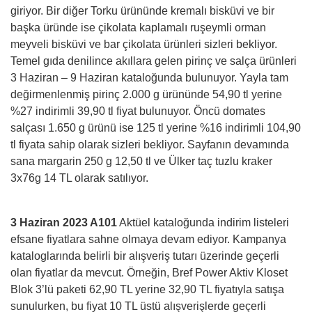
giriyor. Bir diğer Torku ürününde kremalı bisküvi ve bir
başka üründe ise çikolata kaplamalı ruşeymli orman
meyveli bisküvi ve bar çikolata ürünleri sizleri bekliyor.
Temel gıda denilince akıllara gelen pirinç ve salça ürünleri
3 Haziran – 9 Haziran kataloğunda bulunuyor. Yayla tam
değirmenlenmiş pirinç 2.000 g ürününde 54,90 tl yerine
%27 indirimli 39,90 tl fiyat bulunuyor. Öncü domates
salçası 1.650 g ürünü ise 125 tl yerine %16 indirimli 104,90
tl fiyata sahip olarak sizleri bekliyor. Sayfanın devamında
sana margarin 250 g 12,50 tl ve Ülker taç tuzlu kraker
3x76g 14 TL olarak satılıyor.
3 Haziran 2023 A101
Aktüel kataloğunda indirim listeleri
efsane fiyatlara sahne olmaya devam ediyor. Kampanya
kataloglarında belirli bir alışveriş tutarı üzerinde geçerli
olan fiyatlar da mevcut. Örneğin, Bref Power Aktiv Kloset
Blok 3’lü paketi 62,90 TL yerine 32,90 TL fiyatıyla satışa
sunulurken, bu fiyat 10 TL üstü alışverişlerde geçerli