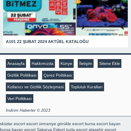
A101 22 ŞUBAT 2024 AKTÜEL KATALOĞU
Anasayfa
Hakkımızda
Künye
İletişim
Sitene Ekle
Gizlilik Politikası
Çerez Politikası
Kullanıcı ve Gizlilik Sözleşmesi
Topluluk Kuralları
Veri Politikası
İndirim Haberler © 2023
sküdar escort
escort ümraniye
görükle escort
bursa escort bayan
bursa bayan escort
Sakarya Eskort
tuzla escort
ataşehir escort