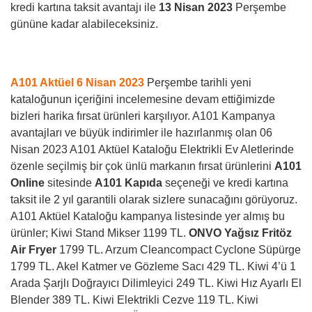
kredi kartına taksit avantajı ile
13 Nisan 2023
Perşembe
gününe kadar alabileceksiniz.
A101 Aktüel 6 Nisan 2023
Perşembe tarihli yeni
kataloğunun içeriğini incelemesine devam ettiğimizde
bizleri harika fırsat ürünleri karşılıyor. A101 Kampanya
avantajları ve büyük indirimler ile hazırlanmış olan 06
Nisan 2023 A101 Aktüel Kataloğu Elektrikli Ev Aletlerinde
özenle seçilmiş bir çok ünlü markanın fırsat ürünlerini
A101
Online
sitesinde
A101 Kapıda
seçeneği ve kredi kartına
taksit ile 2 yıl garantili olarak sizlere sunacağını görüyoruz.
A101 Aktüel Kataloğu kampanya listesinde yer almış bu
ürünler; Kiwi Stand Mikser 1199 TL.
ONVO Yağsız Fritöz
Air Fryer
1799 TL. Arzum Cleancompact Cyclone Süpürge
1799 TL. Akel Katmer ve Gözleme Sacı 429 TL. Kiwi 4’ü 1
Arada Şarjlı Doğrayıcı Dilimleyici 249 TL. Kiwi Hız Ayarlı El
Blender 389 TL. Kiwi Elektrikli Cezve 119 TL. Kiwi