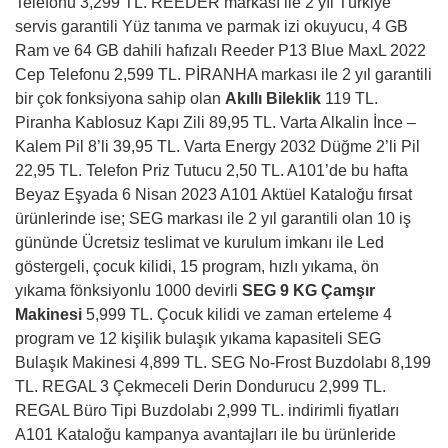
Telefonu 3,299 TL. REEDER markası ile 2 yıl Türkiye
servis garantili Yüz tanıma ve parmak izi okuyucu, 4 GB
Ram ve 64 GB dahili hafızalı Reeder P13 Blue MaxL 2022
Cep Telefonu 2,599 TL. PİRANHA markası ile 2 yıl garantili
bir çok fonksiyona sahip olan
Akıllı Bileklik
119 TL.
Piranha Kablosuz Kapı Zili 89,95 TL. Varta Alkalin İnce –
Kalem Pil 8’li 39,95 TL. Varta Energy 2032 Düğme 2’li Pil
22,95 TL. Telefon Priz Tutucu 2,50 TL. A101’de bu hafta
Beyaz Eşyada 6 Nisan 2023 A101 Aktüel Kataloğu fırsat
ürünlerinde ise; SEG markası ile 2 yıl garantili olan 10 iş
gününde Ücretsiz teslimat ve kurulum imkanı ile Led
göstergeli, çocuk kilidi, 15 program, hızlı yıkama, ön
yıkama fönksiyonlu 1000 devirli
SEG 9 KG Çamşır
Makinesi
5,999 TL. Çocuk kilidi ve zaman erteleme 4
program ve 12 kişilik bulaşık yıkama kapasiteli SEG
Bulaşık Makinesi 4,899 TL. SEG No-Frost Buzdolabı 8,199
TL. REGAL 3 Çekmeceli Derin Dondurucu 2,999 TL.
REGAL Büro Tipi Buzdolabı 2,999 TL. indirimli fiyatları
A101 Kataloğu kampanya avantajları ile bu ürünleride