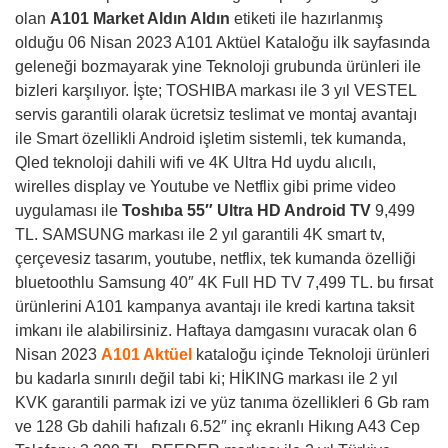
olan
A101 Market
Aldın Aldın
etiketi ile hazırlanmış
olduğu 06 Nisan 2023 A101 Aktüel Kataloğu ilk sayfasında
geleneği bozmayarak yine Teknoloji grubunda ürünleri ile
bizleri karşılıyor. İşte; TOSHIBA markası ile 3 yıl VESTEL
servis garantili olarak ücretsiz teslimat ve montaj avantajı
ile Smart özellikli Android işletim sistemli, tek kumanda,
Qled teknoloji dahili wifi ve 4K Ultra Hd uydu alıcılı,
wirelles display ve Youtube ve Netflix gibi prime video
uygulaması ile
Toshıba 55″ Ultra HD Android TV
9,499
TL. SAMSUNG markası ile 2 yıl garantili 4K smart tv,
çerçevesiz tasarım, youtube, netflix, tek kumanda özelliği
bluetoothlu Samsung 40″ 4K Full HD TV 7,499 TL. bu fırsat
ürünlerini A101 kampanya avantajı ile kredi kartına taksit
imkanı ile alabilirsiniz. Haftaya damgasını vuracak olan 6
Nisan 2023
A101 Aktüel
kataloğu içinde Teknoloji ürünleri
bu kadarla sınırılı değil tabi ki; HİKING markası ile 2 yıl
KVK garantili parmak izi ve yüz tanıma özellikleri 6 Gb ram
ve 128 Gb dahili hafızalı 6.52″ inç ekranlı Hikıng A43 Cep