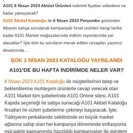
A101 6 Nisan 2023 Aktüel Ürünleri
indirimli fiyatları etiketlere ne
kadar yansıyacak?
A101 Aktüel Kataloğu
ile
6 Nisan 2023
Perşembe
gününden
itibaren satışa sunulacak kampanyalı fırsat ürünleri hangi tarihe
kadar A101 Market mağazalarında indirim reyonlarında yer
alacaklar? İşte tüm bu soruların merak edilen cevapları yazımız
devamında…
ŞOK 1 NİSAN 2023 KATAL
O
ĞU YAYINLANDI
A101’DE BU HAFTA İNDİRİMDE NELER VAR?
6 Nisan 2023 A101 Kataloğu
ile müşterilerinin talep ve
beklentilerine muhteşem ürünlerle cevap verecek olan
A101 Market tüm şubelerinde A101 Onlıne sitesi, A101
Kapıda seçeneği ile satışa sunacağı A101 Aktüel Kataloğu
fırsatları ile sizleri şubelerine çekmeyi başaracak. İşte;
Türkiyenin perkakende sektöründe en büyük market
ağlarına sahip olan her kampanya döneminde enflasyonla
mücadele kapsamında hazırldığı kampanyaları ile gündem