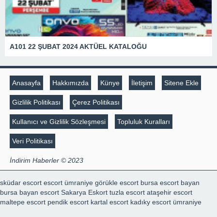
A101 22 ŞUBAT 2024 AKTÜEL KATALOĞU
Anasayfa
Hakkımızda
Künye
İletişim
Sitene Ekle
Gizlilik Politikası
Çerez Politikası
Kullanıcı ve Gizlilik Sözleşmesi
Topluluk Kuralları
Veri Politikası
İndirim Haberler © 2023
sküdar escort
escort ümraniye
görükle escort
bursa escort bayan
bursa bayan escort
Sakarya Eskort
tuzla escort
ataşehir escort
maltepe escort
pendik escort
kartal escort
kadıky escort
ümraniye
escort
kartal escort
marmaris escort
escort konya
escort konya
şili