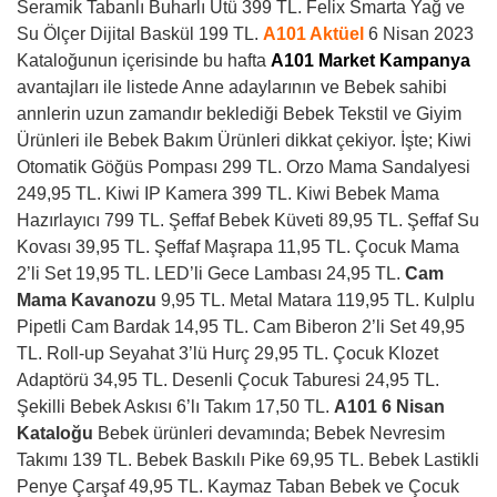
Seramik Tabanlı Buharlı Ütü 399 TL. Felix Smarta Yağ ve
Su Ölçer Dijital Baskül 199 TL.
A101 Aktüel
6 Nisan 2023
Kataloğunun içerisinde bu hafta
A101 Market Kampanya
avantajları ile listede Anne adaylarının ve Bebek sahibi
annlerin uzun zamandır beklediği Bebek Tekstil ve Giyim
Ürünleri ile Bebek Bakım Ürünleri dikkat çekiyor. İşte; Kiwi
Otomatik Göğüs Pompası 299 TL. Orzo Mama Sandalyesi
249,95 TL. Kiwi IP Kamera 399 TL. Kiwi Bebek Mama
Hazırlayıcı 799 TL. Şeffaf Bebek Küveti 89,95 TL. Şeffaf Su
Kovası 39,95 TL. Şeffaf Maşrapa 11,95 TL. Çocuk Mama
2’li Set 19,95 TL. LED’li Gece Lambası 24,95 TL.
Cam
Mama Kavanozu
9,95 TL. Metal Matara 119,95 TL. Kulplu
Pipetli Cam Bardak 14,95 TL. Cam Biberon 2’li Set 49,95
TL. Roll-up Seyahat 3’lü Hurç 29,95 TL. Çocuk Klozet
Adaptörü 34,95 TL. Desenli Çocuk Taburesi 24,95 TL.
Şekilli Bebek Askısı 6’lı Takım 17,50 TL.
A101 6 Nisan
Kataloğu
Bebek ürünleri devamında; Bebek Nevresim
Takımı 139 TL. Bebek Baskılı Pike 69,95 TL. Bebek Lastikli
Penye Çarşaf 49,95 TL. Kaymaz Taban Bebek ve Çocuk