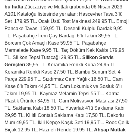
bu hafta
Züccaciye ve Mutfak grubunda 06 Nisan 2023
A101 Kataloğu
listesinde yer alan; Hascevher Tava 3’lü
Set 179,95 TL. Ocak Üstü Tost Makinesi 249,95 TL. Emoji
Pancake Tavası 159,95 TL. Desenli Kulplu Bardak 9,95
TL. Paşabahçe İrem Çay Bardağı 6’lı Takım 39,95 TL.
Borcam Çok Amaçlı Kase 59,95 TL. Paşabahçe
Marmelade Kase 9,95 TL. Taç Döküm Kek Kalıbı 179,95
TL. Silikon Tepsi Tutacağı 29,95 TL.
Silikon Servis
Gereçleri
39,95 TL. Keramika Renkli Kupa 24,95 TL.
Keramika Renkli Kase 27,50 TL. Bambu Sunum Seti 4
Parça 229,95 TL. Sızdırmaz Cam Yağlık 16,50 TL. Cam
Kase 6’lı Takım 44,95 TL. Cam Lokumluk ve Sosluk 6’lı
Takım 19,95 TL. Kaymaz Melamin Tepsi 55 TL. Karma
Plastik Ürünler 34,95 TL. Cam Motivasyon Matarası 27,50
TL. Saklama Kabı 18,50 TL. Yuvarlak 4’lü Saklama Kabı
29,95 TL. Kilitli Contalı Saklama Kabı 17,50 TL. Dekorlu
Mum 49,95 TL. İkili Kepçe Kaşık Seti 19,95 TL. Rooc Çelik
Bıçak 12,95 TL. Hazneli Rende 19,95 TL.
Ahşap Mutfak