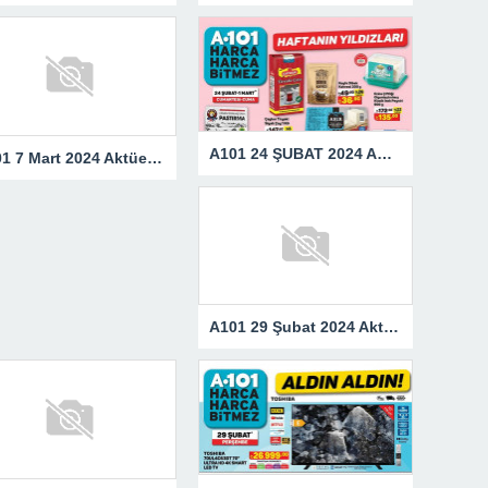
A101 24 ŞUBAT 2024 AKTÜEL ÜRÜNLER KATALOĞU
A101 7 Mart 2024 Aktüel Ürünler Kataloğu
A101 29 Şubat 2024 Aktüel Ürünler Kataloğu