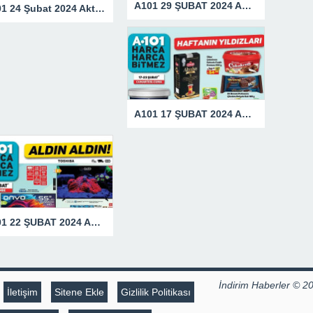
A101 29 ŞUBAT 2024 AKTÜEL KATALOĞU
A101 24 Şubat 2024 Aktüel Ürünler Kataloğu
A101 17 ŞUBAT 2024 AKTÜEL ÜRÜNLER KATALOĞU
A101 22 ŞUBAT 2024 AKTÜEL KATALOĞU
İndirim Haberler © 2
İletişim
Sitene Ekle
Gizlilik Politikası