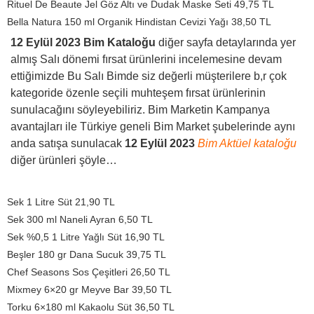
Rituel De Beaute Jel Göz Altı ve Dudak Maske Seti 49,75 TL
Bella Natura 150 ml Organik Hindistan Cevizi Yağı 38,50 TL
12 Eylül 2023 Bim Kataloğu
diğer sayfa detaylarında yer
almış Salı dönemi fırsat ürünlerini incelemesine devam
ettiğimizde Bu Salı Bimde siz değerli müşterilere b,r çok
kategoride özenle seçili muhteşem fırsat ürünlerinin
sunulacağını söyleyebiliriz. Bim Marketin Kampanya
avantajları ile Türkiye geneli Bim Market şubelerinde aynı
anda satışa sunulacak
12 Eylül 2023
Bim Aktüel kataloğu
diğer ürünleri şöyle…
Sek 1 Litre Süt 21,90 TL
Sek 300 ml Naneli Ayran 6,50 TL
Sek %0,5 1 Litre Yağlı Süt 16,90 TL
Beşler 180 gr Dana Sucuk 39,75 TL
Chef Seasons Sos Çeşitleri 26,50 TL
Mixmey 6×20 gr Meyve Bar 39,50 TL
Torku 6×180 ml Kakaolu Süt 36,50 TL