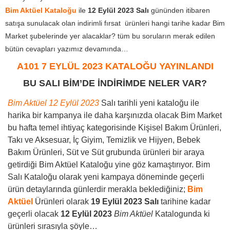
Bim Aktüel Kataloğu
ile
12 Eylül 2023
Salı
gününden itibaren
satışa sunulacak olan indirimli fırsat ürünleri hangi tarihe kadar Bim
Market şubelerinde yer alacaklar? tüm bu soruların merak edilen
bütün cevapları yazımız devamında…
A101 7 EYLÜL 2023 KATALOĞU YAYINLANDI
BU SALI BİM’DE İNDİRİMDE NELER VAR?
Bim Aktüel 12 Eylül 2023
Salı tarihli yeni kataloğu ile
harika bir kampanya ile daha karşınızda olacak Bim Market
bu hafta temel ihtiyaç kategorisinde Kişisel Bakım Ürünleri,
Takı ve Aksesuar, İç Giyim, Temizlik ve Hijyen, Bebek
Bakım Ürünleri, Süt ve Süt grubunda ürünleri bir araya
getirdiği Bim Aktüel Kataloğu yine göz kamaştırıyor. Bim
Salı Kataloğu olarak yeni kampaya döneminde geçerli
ürün detaylarında günlerdir merakla beklediğiniz;
Bim
Aktüel
Ürünleri olarak
19 Eylül
2023 Salı
tarihine kadar
geçerli olacak
12 Eylül 2023
Bim Aktüel
Katalogunda ki
ürünleri sırasıyla şöyle…