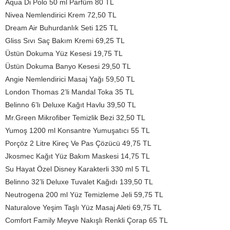
Aqua Di Polo 50 ml Parfüm 80 TL
Nivea Nemlendirici Krem 72,50 TL
Dream Air Buhurdanlık Seti 125 TL
Gliss Sıvı Saç Bakım Kremi 69,25 TL
Üstün Dokuma Yüz Kesesi 19,75 TL
Üstün Dokuma Banyo Kesesi 29,50 TL
Angie Nemlendirici Masaj Yağı 59,50 TL
London Thomas 2’li Mandal Toka 35 TL
Belinno 6’lı Deluxe Kağıt Havlu 39,50 TL
Mr.Green Mikrofiber Temizlik Bezi 32,50 TL
Yumoş 1200 ml Konsantre Yumuşatıcı 55 TL
Porçöz 2 Litre Kireç Ve Pas Çözücü 49,75 TL
Jkosmec Kağıt Yüz Bakım Maskesi 14,75 TL
Su Hayat Özel Disney Karakterli 330 ml 5 TL
Belinno 32’li Deluxe Tuvalet Kağıdı 139,50 TL
Neutrogena 200 ml Yüz Temizleme Jeli 59,75 TL
Naturalove Yeşim Taşlı Yüz Masaj Aleti 69,75 TL
Comfort Family Meyve Nakışlı Renkli Çorap 65 TL