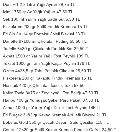
Dost %1.2 2 Litre Yağlı Ayran 29,75 TL
İçim 1750 gr Az Yağlı Yoğurt 47,50 TL
Sek 180 ml Yarım Yağlı Sade Süt 5,50 TL
Fiskokrem 200 gr Sütlü Fındık Kreması 15 TL
Eti Cin 3×114 gr Portakal Jöleli Bisküvi 23 TL
Danette 8×100 ml Çikolatalı Puding 55,50 TL
Tadelle 3×30 gr Çikolatalı Fındıklı Bar 29,50 TL
Aknaz 1500 gr Yarım Yağlı Tost Peyniri 199 TL
Teksüt 1000 gr Tam Yağlı Kaşar Peyniri 179 TL
Ozmo 4×23,5 gr Tahıl Patlaklı Çikolata 25,50 TL
Fiskorella 200 gr Kakaolu Fındık Kreması 15 TL
Nesquik 420 gr Çikolatalı İçecek Tozu 59,50 TL
Kalite Tonla 3×75 gr Zeytinyağlı Ton Balığı 47,50 TL
Haribo 400 gr Yumuşak Şeker Parti Paketi 37,50 TL
Aknaz 1000 gr Yarım Yağlı Dilimli Tost Peyniri 145 TL
Eti Burçak 3×82 gr Kakao Kremalı &Yulaflı Bisküvi 21 TL
Bebelac Gold 350 gr Çocuk Devam Sütü Çeşitleri 115 TL
Centro 12×20 gr Sütlü Kakao Kremalı Fındıklı Gofret 24,50 TL