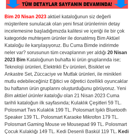
Bim 20 Nisan 2023
aktüel kataloğunun siz değerli
müşterilere sunulacak olan yeni fırsat ürünlerinin detay
incelemesine başladığımızda kalitesi ve içeriği ile bir çok
kategoride muhteşem ürünler ile donatılmış Bim Aktüel
Kataloğu ile karşılaşıyoruz. Bu Cuma Bimde indirimde
neler var? sorusunun tüm cevaplarının yer aldığı
20 Nisan
2023 Bim
Kataloğunun buhafta ki ürün gruplarında ise;
Teknoloji ürünleri, Elektrikli Ev ürünleri, Bisiklet ve
Ankastre Set, Züccaciye ve Mutfak ürünleri, ile minikleri
mutlu edebileceğiniz Eğitici ve öğretici özellikli oyuncaklar
bu haftanın ürün gruplarını oluşturduğunu görüyoruz. Yeni
Bim aktüel ürünler kataloğu
olan 21 Nisan 2023 Cuma
tarihli kataloğun ilk sayfasında; Kulaklık Çeşitleri 59 TL.
Polosmart Tws Kulaklık 199 TL. Polosmart Işıklı Bluetooth
Speaker 139 TL. Polosmart Karaoke Mikrofon 179 TL.
Polosmart Gaming Mouse ve Mousepad 99 TL. Polosmart
Çocuk Kulaklığı 149 TL. Kedi Desenli Baskül 119 TL.
Kedi