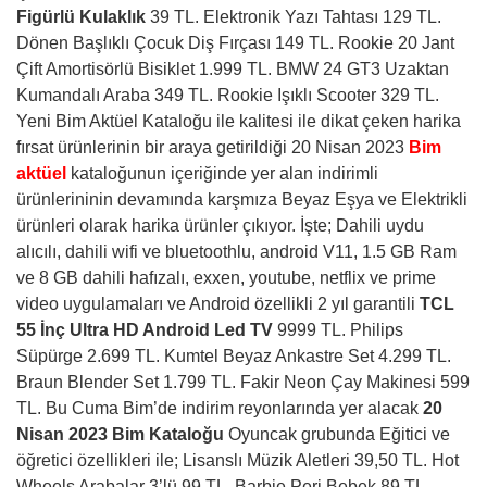
Figürlü Kulaklık
39 TL. Elektronik Yazı Tahtası 129 TL.
Dönen Başlıklı Çocuk Diş Fırçası 149 TL. Rookie 20 Jant
Çift Amortisörlü Bisiklet 1.999 TL. BMW 24 GT3 Uzaktan
Kumandalı Araba 349 TL. Rookie Işıklı Scooter 329 TL.
Yeni Bim Aktüel Kataloğu ile kalitesi ile dikat çeken harika
fırsat ürünlerinin bir araya getirildiği 20 Nisan 2023
Bim
aktüel
kataloğunun içeriğinde yer alan indirimli
ürünlerininin devamında karşmıza Beyaz Eşya ve Elektrikli
ürünleri olarak harika ürünler çıkıyor. İşte; Dahili uydu
alıcılı, dahili wifi ve bluetoothlu, android V11, 1.5 GB Ram
ve 8 GB dahili hafızalı, exxen, youtube, netflix ve prime
video uygulamaları ve Android özellikli 2 yıl garantili
TCL
55 İnç Ultra HD Android Led TV
9999 TL. Philips
Süpürge 2.699 TL. Kumtel Beyaz Ankastre Set 4.299 TL.
Braun Blender Set 1.799 TL. Fakir Neon Çay Makinesi 599
TL. Bu Cuma Bim’de indirim reyonlarında yer alacak
20
Nisan 2023 Bim Kataloğu
Oyuncak grubunda Eğitici ve
öğretici özellikleri ile; Lisanslı Müzik Aletleri 39,50 TL. Hot
Wheels Arabalar 3’lü 99 TL. Barbie Peri Bebek 89 TL.