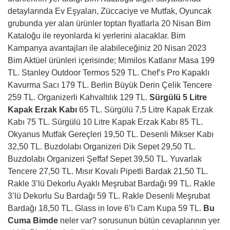
detaylarında Ev Eşyaları, Züccaciye ve Mutfak, Oyuncak
grubunda yer alan ürünler toptan fiyatlarla 20 Nisan Bim
Kataloğu ile reyonlarda ki yerlerini alacaklar. Bim
Kampanya avantajları ile alabileceğiniz 20 Nisan 2023
Bim Aktüel ürünleri içerisinde; Mimilos Katlanır Masa 199
TL. Stanley Outdoor Termos 529 TL. Chef’s Pro Kapaklı
Kavurma Sacı 179 TL. Berlin Büyük Derin Çelik Tencere
259 TL. Organizerli Kahvaltılık 129 TL.
Sürgülü 5 Litre
Kapak Erzak Kabı
65 TL. Sürgülü 7,5 Litre Kapak Erzak
Kabı 75 TL. Sürgülü 10 Litre Kapak Erzak Kabı 85 TL.
Okyanus Mutfak Gereçleri 19,50 TL. Desenli Mikser Kabı
32,50 TL. Buzdolabı Organizeri Dik Sepet 29,50 TL.
Buzdolabı Organizeri Şeffaf Sepet 39,50 TL. Yuvarlak
Tencere 27,50 TL. Mısır Kovalı Pipetli Bardak 21,50 TL.
Rakle 3’lü Dekorlu Ayaklı Meşrubat Bardağı 99 TL. Rakle
3’lü Dekorlu Su Bardağı 59 TL. Rakle Desenli Meşrubat
Bardağı 18,50 TL. Glass in love 6’lı Cam Kupa 59 TL.
Bu
Cuma Bimde
neler var? sorusunun bütün cevaplarının yer