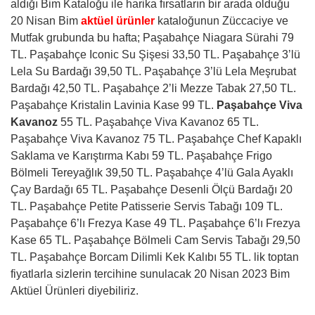
aldığı Bim Kataloğu ile harika fırsatların bir arada olduğu
20 Nisan Bim
aktüel ürünler
kataloğunun Züccaciye ve
Mutfak grubunda bu hafta; Paşabahçe Niagara Sürahi 79
TL. Paşabahçe Iconic Su Şişesi 33,50 TL. Paşabahçe 3’lü
Lela Su Bardağı 39,50 TL. Paşabahçe 3’lü Lela Meşrubat
Bardağı 42,50 TL. Paşabahçe 2’li Mezze Tabak 27,50 TL.
Paşabahçe Kristalin Lavinia Kase 99 TL.
Paşabahçe Viva
Kavanoz
55 TL. Paşabahçe Viva Kavanoz 65 TL.
Paşabahçe Viva Kavanoz 75 TL. Paşabahçe Chef Kapaklı
Saklama ve Karıştırma Kabı 59 TL. Paşabahçe Frigo
Bölmeli Tereyağlık 39,50 TL. Paşabahçe 4’lü Gala Ayaklı
Çay Bardağı 65 TL. Paşabahçe Desenli Ölçü Bardağı 20
TL. Paşabahçe Petite Patisserie Servis Tabağı 109 TL.
Paşabahçe 6’lı Frezya Kase 49 TL. Paşabahçe 6’lı Frezya
Kase 65 TL. Paşabahçe Bölmeli Cam Servis Tabağı 29,50
TL. Paşabahçe Borcam Dilimli Kek Kalıbı 55 TL. lik toptan
fiyatlarla sizlerin tercihine sunulacak 20 Nisan 2023 Bim
Aktüel Ürünleri diyebiliriz.