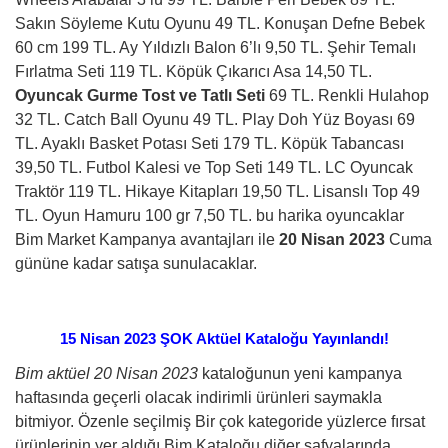
Sakın Söyleme Kutu Oyunu 49 TL. Konuşan Defne Bebek
60 cm 199 TL. Ay Yıldızlı Balon 6’lı 9,50 TL. Şehir Temalı
Fırlatma Seti 119 TL. Köpük Çıkarıcı Asa 14,50 TL.
Oyuncak Gurme Tost ve Tatlı Seti
69 TL. Renkli Hulahop
32 TL. Catch Ball Oyunu 49 TL. Play Doh Yüz Boyası 69
TL. Ayaklı Basket Potası Seti 179 TL. Köpük Tabancası
39,50 TL. Futbol Kalesi ve Top Seti 149 TL. LC Oyuncak
Traktör 119 TL. Hikaye Kitapları 19,50 TL. Lisanslı Top 49
TL. Oyun Hamuru 100 gr 7,50 TL. bu harika oyuncaklar
Bim Market Kampanya avantajları ile
20 Nisan 2023
Cuma
gününe kadar satışa sunulacaklar.
15 Nisan 2023 ŞOK Aktüel Kataloğu Yayınlandı!
Bim aktüel 20 Nisan 2023
kataloğunun yeni kampanya
haftasında geçerli olacak indirimli ürünleri saymakla
bitmiyor. Özenle seçilmiş Bir çok kategoride yüzlerce fırsat
ürünlerinin yer aldığı Bim Kataloğu diğer safyalarında