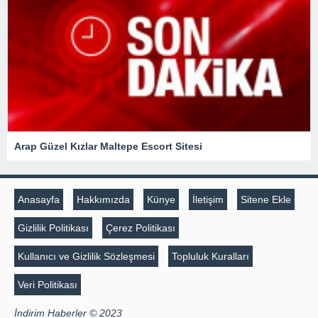
Arap Güzel Kızlar Maltepe Escort Sitesi
Anasayfa
Hakkımızda
Künye
İletişim
Sitene Ekle
Gizlilik Politikası
Çerez Politikası
Kullanıcı ve Gizlilik Sözleşmesi
Topluluk Kuralları
Veri Politikası
İndirim Haberler © 2023