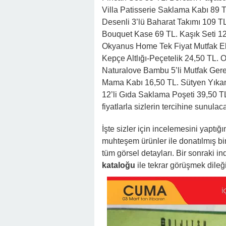
Villa Patisserie Saklama Kabı 89 
Desenli 3’lü Baharat Takımı 109 
Bouquet Kase 69 TL. Kaşık Seti 1
Okyanus Home Tek Fiyat Mutfak Ek
Kepçe Altlığı-Peçetelik 24,50 TL.
Naturalove Bambu 5’li Mutfak Gereç
Mama Kabı 16,50 TL. Sütyen Yıka
12’li Gıda Saklama Poşeti 39,50 TL
fiyatlarla sizlerin tercihine sunulac
İşte sizler için incelemesini yaptığ
muhteşem ürünler ile donatılmış bi
tüm görsel detayları. Bir sonraki 
kataloğu
ile tekrar görüşmek dil