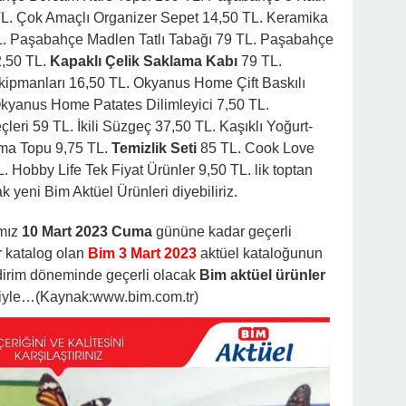
TL. Çok Amaçlı Organizer Sepet 14,50 TL. Keramika
TL. Paşabahçe Madlen Tatlı Tabağı 79 TL. Paşabahçe
2,50 TL.
Kapaklı Çelik Saklama Kabı
79 TL.
ipmanları 16,50 TL. Okyanus Home Çift Baskılı
 Okyanus Home Patates Dilimleyici 7,50 TL.
leri 59 TL. İkili Süzgeç 37,50 TL. Kaşıklı Yoğurt-
ma Topu 9,75 TL.
Temizlik Seti
85 TL. Cook Love
. Hobby Life Tek Fiyat Ürünler 9,50 TL. lik toptan
ak yeni Bim Aktüel Ürünleri diyebiliriz.
ımız
10 Mart 2023 Cuma
gününe kadar geçerli
r katalog olan
Bim 3 Mart 2023
aktüel kataloğunun
indirim döneminde geçerli olacak
Bim aktüel ürünler
eğiyle…(Kaynak:www.bim.com.tr)