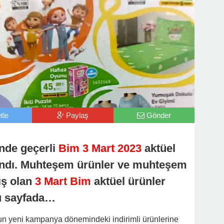
tle
Paylaş
Gönder
inde geçerli
Bim 3 Mart 2023
aktüel
landı. Muhteşem ürünler ve muhteşem
ış olan
3 Mart Bim
aktüel ürünler
bu sayfada…
un yeni kampanya dönemindeki indirimli ürünlerine