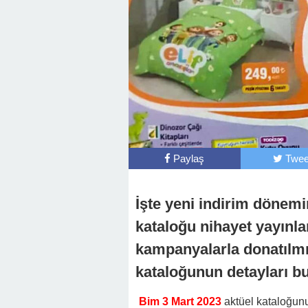
Paylaş
Twee
İşte yeni indirim dönem
kataloğu nihayet yayın
kampanyalarla donatılm
kataloğunun detayları 
Bim 3 Mart 2023
aktüel kataloğun