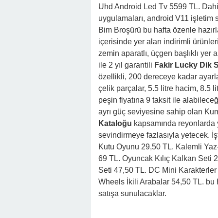
Uhd Android Led Tv 5599 TL. Dahili 
uygulamaları, android V11 işletim 
Bim Broşürü bu hafta özenle hazı
içerisinde yer alan indirimli ürünle
zemin aparatlı, üçgen başlıklı yer a
ile 2 yıl garantili
Fakir Lucky Dik 
özellikli, 200 dereceye kadar ayarl
çelik parçalar, 5.5 litre hacim, 8.5 l
peşin fiyatına 9 taksit ile alabilec
ayrı güç seviyesine sahip olan Ku
Kataloğu
kapsamında reyonlarda ye
sevindirmeye fazlasıyla yetecek. İş
Kutu Oyunu 29,50 TL. Kalemli Yaz-
69 TL. Oyuncak Kılıç Kalkan Seti 
Seti 47,50 TL. DC Mini Karakterler
Wheels İkili Arabalar 54,50 TL. bu
satışa sunulacaklar.