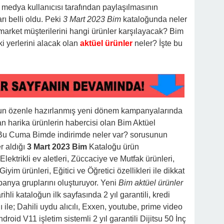
al medya kullanıcısı tarafından paylaşılmasının
rı belli oldu. Peki
3 Mart 2023 Bim
kataloğunda neler
rket müşterilerini hangi ürünler karşılayacak? Bim
i yerlerini alacak olan
aktüel ürünler
neler? İşte bu
un özenle hazırlanmış yeni dönem kampanyalarında
ran harika ürünlerin habercisi olan Bim Aktüel
e; Bu Cuma Bimde indirimde neler var? sorusunun
r aldığı
3 Mart 2023 Bim
Kataloğu ürün
Elektrikli ev aletleri, Züccaciye ve Mutfak ürünleri,
iyim ürünleri, Eğitici ve Öğretici özellikleri ile dikkat
anya gruplarını oluşturuyor. Yeni
Bim aktüel ürünler
li kataloğun ilk sayfasında 2 yıl garantili, kredi
ı ile; Dahili uydu alıcılı, Exxen, youtube, prime video
roid V11 işletim sistemli 2 yıl garantili Dijitsu 50 İnç