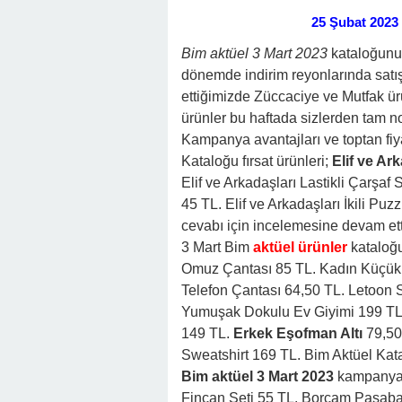
25 Şubat 2023
Bim aktüel 3 Mart 2023
kataloğunun
dönemde indirim reyonlarında satı
ettiğimizde Züccaciye ve Mutfak ür
ürünler bu haftada sizlerden tam no
Kampanya avantajları ve toptan fiy
Kataloğu fırsat ürünleri;
Elif ve Ar
Elif ve Arkadaşları Lastikli Çarşaf
45 TL. Elif ve Arkadaşları İkili P
cevabı için incelemesine devam ett
3 Mart Bim
aktüel ürünler
kataloğu
Omuz Çantası 85 TL. Kadın Küçük
Telefon Çantası 64,50 TL. Letoon
Yumuşak Dokulu Ev Giyimi 199 TL.
149 TL.
Erkek Eşofman Altı
79,50
Sweatshirt 169 TL. Bim Aktüel Kat
Bim aktüel 3 Mart 2023
kampanyalar
Fincan Seti 55 TL. Borcam Paşaba