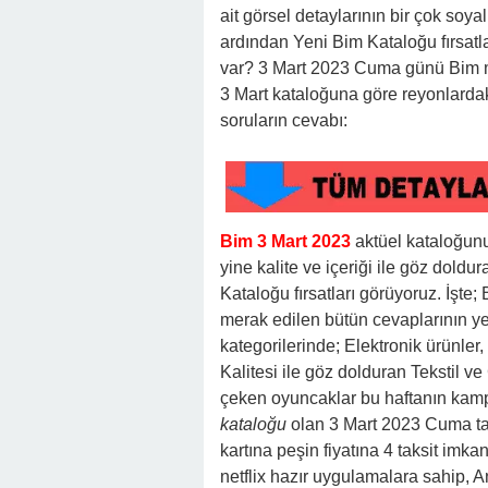
ait görsel detaylarının bir çok soy
ardından Yeni Bim Kataloğu fırsatla
var? 3 Mart 2023 Cuma günü Bim ma
3 Mart kataloğuna göre reyonlardak
soruların cevabı:
Bim 3 Mart 2023
aktüel kataloğun
yine kalite ve içeriği ile göz doldu
Kataloğu fırsatları görüyoruz. İşt
merak edilen bütün cevaplarının ye
kategorilerinde; Elektronik ürünler, 
Kalitesi ile göz dolduran Tekstil ve G
çeken oyuncaklar bu haftanın kamp
kataloğu
olan 3 Mart 2023 Cuma tarih
kartına peşin fiyatına 4 taksit imkan
netflix hazır uygulamalara sahip, And