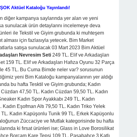
 ŞOK Aktüel Kataloğu Yayınlandı!
 diğer kampanya saylarında yer alan ve yeni
şa sunulacak ürün detaylarını incelemeye deva
ünleri ile Tekstil ve Giyim grubunda ki muhteşem
t alması için fazlasıyla yetecek. Bim Market
atlarla satışa sunulacak 03 Mart 2023 Bim Aktüel
kadaşları Nevresim Seti
249 TL. Elif ve Arkadaşları
 Set 159 TL. Elif ve Arkadaşları Hafıza Oyunu 32 Parça
uzzle 45 TL. Bu Cuma Bimde neler var? sorusunun
iğimiz yeni Bim Kataloğu kampanyalarının yer aldığı
nda bu hafta Tesktil ve Giyim grubunda; Kadın
 Cüzdan 47,50 TL. Kadın Cüzdan 59,50 TL. Kadın
 Sneaker Kadın Spor Ayakkabı 249 TL. Kadın
 Kadın Eşofman Altı 79,50 TL. Kadın Triko Yelek
 TL. Kadın Kapüşonlu Tunik 99 TL. Erkek Kapüşonlu
aloğunun Züccaciye ve Mutfak kategorisinde bu hafta
ında ki fırsat ürünleri ise; Glass in Love Borosilikat
hçe Borcam Kare Tepsi 109 TL. Paşabahçe 3 Katlı