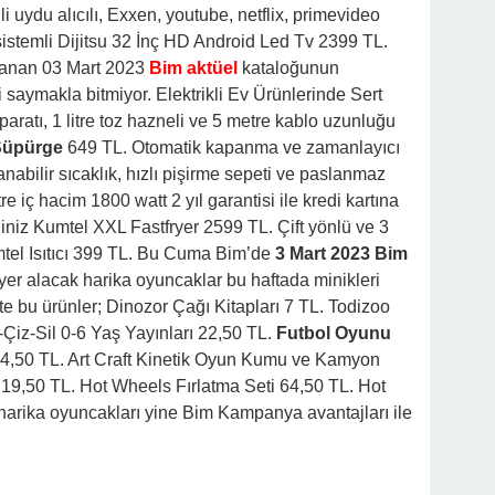
uydu alıcılı, Exxen, youtube, netflix, primevideo
sistemli Dijitsu 32 İnç HD Android Led Tv 2399 TL.
rlanan 03 Mart 2023
Bim aktüel
kataloğunun
ri saymakla bitmiyor. Elektrikli Ev Ürünlerinde Sert
paratı, 1 litre toz hazneli ve 5 metre kablo uzunluğu
Süpürge
649 TL. Otomatik kapanma ve zamanlayıcı
anabilir sıcaklık, hızlı pişirme sepeti ve paslanmaz
itre iç hacim 1800 watt 2 yıl garantisi ile kredi kartına
eğiniz Kumtel XXL Fastfryer 2599 TL. Çift yönlü ve 3
mtel Isıtıcı 399 TL. Bu Cuma Bim’de
3 Mart 2023 Bim
r alacak harika oyuncaklar bu haftada minikleri
te bu ürünler; Dinozor Çağı Kitapları 7 TL. Todizoo
Çiz-Sil 0-6 Yaş Yayınları 22,50 TL.
Futbol Oyunu
24,50 TL. Art Craft Kinetik Oyun Kumu ve Kamyon
 19,50 TL. Hot Wheels Fırlatma Seti 64,50 TL. Hot
 harika oyuncakları yine Bim Kampanya avantajları ile