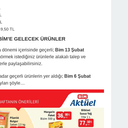
L
L
TL
49,50 TL
BİM’E GELECEK ÜRÜNLER
dönemi içerisinde geçerli;
Bim 13 Şubat
görmek istediğiniz ürünlerle alakalı talep ve
rle paylaşabilirsiniz.
dar geçerli ürünlerin yer aldığı;
Bim 6 Şubat
yları şöyle…