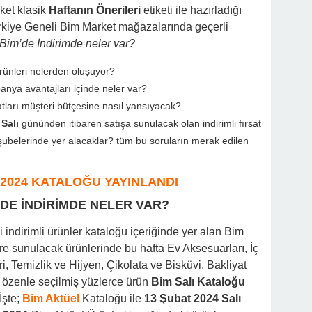
ket klasik
Haftanın Önerileri
etiketi ile hazırladığı
Türkiye Geneli Bim Market mağazalarında geçerli
 Bim’de İndirimde neler var?
ürünleri nelerden oluşuyor?
nya avantajları içinde neler var?
iyatları müşteri bütçesine nasıl yansıyacak?
Salı
gününden itibaren satışa sunulacak olan indirimli fırsat
şubelerinde yer alacaklar? tüm bu soruların merak edilen
 2024 KATALOĞU YAYINLANDI
’DE İNDİRİMDE NELER VAR?
li indirimli ürünler kataloğu içeriğinde yer alan Bim
re sunulacak ürünlerinde bu hafta Ev Aksesuarları, İç
, Temizlik ve Hijyen, Çikolata ve Bisküvi, Bakliyat
özenle seçilmiş yüzlerce ürün
Bim Salı Kataloğu
İşte;
Bim Aktüel
Kataloğu ile
13 Şubat
2024 Salı