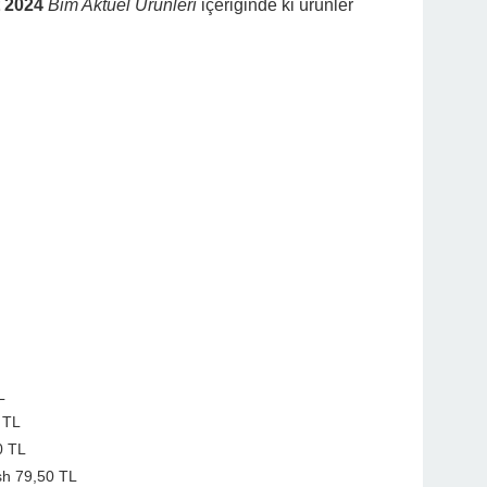
 2024
Bim Aktüel Ürünleri
içeriğinde ki ürünler
L
 TL
0 TL
sh 79,50 TL