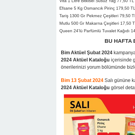
Vita 1 Litre Bitkisel Susuz Yağ 77,50 TL
Efsane 5 Kg Osmancık Pirinç 179,50 T
Tariş 1300 Gr Pekmez Çeşitleri 79,50 T
Mutlu 500 Gr Makarna Çeşitleri 17,50 
Queen 24’lü Parfümlü Tuvalet Kağıdı 1
BU HAFTA 
Bim Aktüel Şubat 2024
kampanya 
2024
Aktüel Kataloğu
içerisinde 
önerilerinizi yorum bölümünde bizle
Bim 13 Şubat 2024
Salı gününe ka
2024
Aktüel Kataloğu
görsel deta