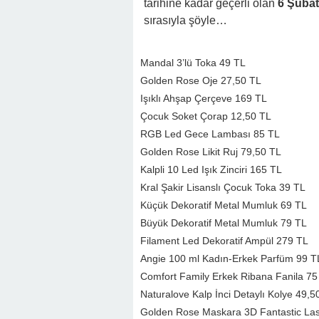
tarihine kadar geçerli olan
6 Şubat
sırasıyla şöyle…
Mandal 3’lü Toka 49 TL
Golden Rose Oje 27,50 TL
Işıklı Ahşap Çerçeve 169 TL
Çocuk Soket Çorap 12,50 TL
RGB Led Gece Lambası 85 TL
Golden Rose Likit Ruj 79,50 TL
Kalpli 10 Led Işık Zinciri 165 TL
Kral Şakir Lisanslı Çocuk Toka 39 TL
Küçük Dekoratif Metal Mumluk 69 TL
Büyük Dekoratif Metal Mumluk 79 TL
Filament Led Dekoratif Ampül 279 TL
Angie 100 ml Kadın-Erkek Parfüm 99 T
Comfort Family Erkek Ribana Fanila 75
Naturalove Kalp İnci Detaylı Kolye 49,5
Golden Rose Maskara 3D Fantastic La