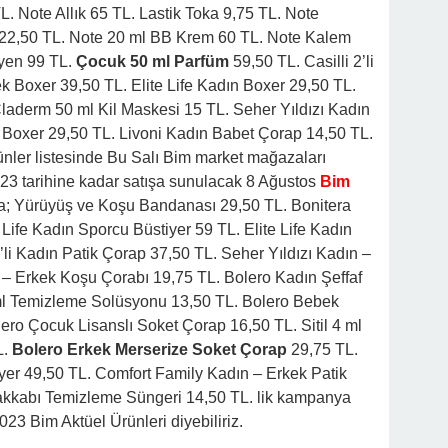
TL. Note Allık 65 TL. Lastik Toka 9,75 TL. Note
 22,50 TL. Note 20 ml BB Krem 60 TL. Note Kalem
tyen 99 TL.
Çocuk 50 ml Parfüm
59,50 TL. Casilli 2’li
kek Boxer 39,50 TL. Elite Life Kadın Boxer 29,50 TL.
Claderm 50 ml Kil Maskesi 15 TL. Seher Yıldızı Kadın
k Boxer 29,50 TL. Livoni Kadın Babet Çorap 14,50 TL.
rünler listesinde Bu Salı Bim market mağazaları
023 tarihine kadar satışa sunulacak 8 Ağustos
Bim
a; Yürüyüş ve Koşu Bandanası 29,50 TL. Bonitera
 Life Kadın Sporcu Büstiyer 59 TL. Elite Life Kadın
’li Kadın Patik Çorap 37,50 TL. Seher Yıldızı Kadın –
n – Erkek Koşu Çorabı 19,75 TL. Bolero Kadın Şeffaf
 ml Temizleme Solüsyonu 13,50 TL. Bolero Bebek
ero Çocuk Lisanslı Soket Çorap 16,50 TL. Sitil 4 ml
L.
Bolero Erkek Merserize Soket Çorap
29,75 TL.
tiyer 49,50 TL. Comfort Family Kadın – Erkek Patik
yakkabı Temizleme Süngeri 14,50 TL. lik kampanya
2023 Bim Aktüel Ürünleri diyebiliriz.