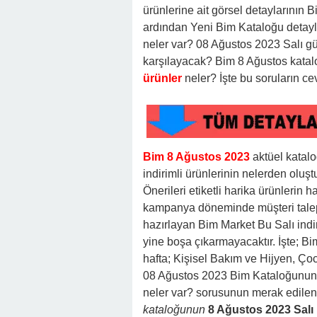
ürünlerine ait görsel detaylarının 
ardından Yeni Bim Kataloğu detayla
neler var? 08 Ağustos 2023 Salı gü
karşılayacak? Bim 8 Ağustos katal
ürünler
neler? İşte bu soruların ce
Bim 8 Ağustos 2023
aktüel katal
indirimli ürünlerinin nelerden ol
Önerileri etiketli harika ürünlerin 
kampanya döneminde müşteri talep 
hazırlayan Bim Market Bu Salı indir
yine boşa çıkarmayacaktır. İşte; B
hafta; Kişisel Bakım ve Hijyen, Ço
08 Ağustos 2023 Bim Kataloğunun ür
neler var? sorusunun merak edilen 
kataloğunun
8 Ağustos 2023 Salı