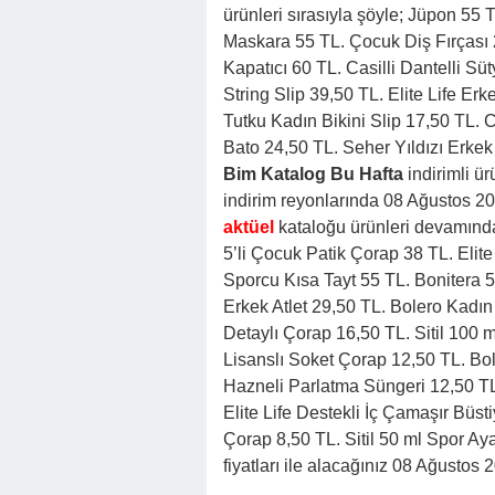
ürünleri sırasıyla şöyle; Jüpon 55 
Maskara 55 TL. Çocuk Diş Fırçası
Kapatıcı 60 TL. Casilli Dantelli Sü
String Slip 39,50 TL. Elite Life Er
Tutku Kadın Bikini Slip 17,50 TL. 
Bato 24,50 TL. Seher Yıldızı Erke
Bim Katalog Bu Hafta
indirimli ü
indirim reyonlarında 08 Ağustos 2
aktüel
kataloğu ürünleri devamınd
5’li Çocuk Patik Çorap 38 TL. Elite
Sporcu Kısa Tayt 55 TL. Bonitera 5
Erkek Atlet 29,50 TL. Bolero Kadı
Detaylı Çorap 16,50 TL. Sitil 100
Lisanslı Soket Çorap 12,50 TL. Bol
Hazneli Parlatma Süngeri 12,50 T
Elite Life Destekli İç Çamaşır Büs
Çorap 8,50 TL. Sitil 50 ml Spor A
fiyatları ile alacağınız 08 Ağustos 