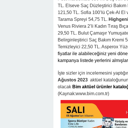
TL. Elseve Saç Düzleştirici Bakım
121,50 TL. Sofia 100’lü Çek-Al El
Tarama Spreyi 54,75 TL.
Highgeni
Venus Riviera 2’li Kadın Tıraş Bıç
29,50 TL. Bulut Çamaşır Yumuşatıcıs
Belirginleştirici Saç Bakım Kremi
Temizleyici 22,50 TL. Asperox Yüze
fiyatlar ile alabileceğiniz yeni dön
kampanya listede yerlerini almışlar
İşte sizler için incelemesini yaptığ
Ağustos 2023
aktüel kataloğunun 
olacak
Bim aktüel ürünler katalo
(Kaynak:www.bim.com.tr)