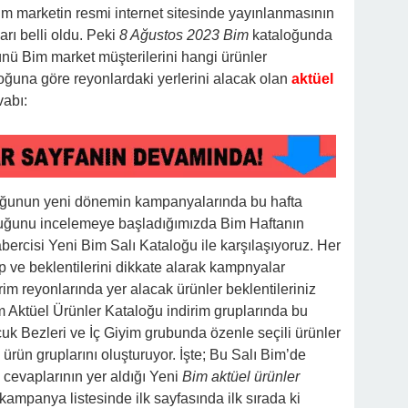
Bim marketin resmi internet sitesinde yayınlanmasının
rı belli oldu. Peki
8 Ağustos 2023 Bim
kataloğunda
nü Bim market müşterilerini hangi ürünler
oğuna göre reyonlardaki yerlerini alacak olan
aktüel
vabı:
oğunun yeni dönemin kampanyalarında bu hafta
uştuğunu incelemeye başladığımızda Bim Haftanın
habercisi Yeni Bim Salı Kataloğu ile karşılaşıyoruz. Her
ve beklentilerini dikkate alarak kampnyalar
im reyonlarında yer alacak ürünler beklentileriniz
im Aktüel Ürünler Kataloğu indirim gruplarında bu
cuk Bezleri ve İç Giyim grubunda özenle seçili ürünler
ün gruplarını oluşturuyor. İşte; Bu Salı Bim’de
cevaplarının yer aldığı Yeni
Bim aktüel ürünler
kampanya listesinde ilk sayfasında ilk sırada ki