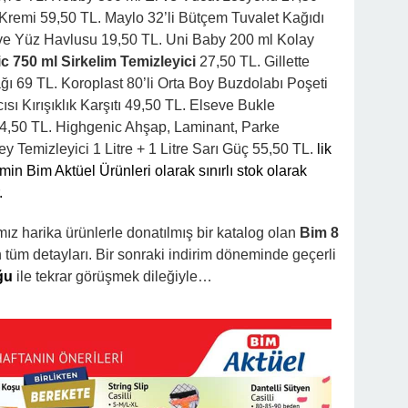
 Kremi 59,50 TL. Maylo 32’li Bütçem Tuvalet Kağıdı
 ve Yüz Havlusu 19,50 TL. Uni Baby 200 ml Kolay
c 750 ml Sirkelim Temizleyici
27,50 TL. Gillette
ağı 69 TL. Koroplast 80’li Orta Boy Buzdolabı Poşeti
ı Kırışıklık Karşıtı 49,50 TL. Elseve Bukle
 54,50 TL. Highgenic Ahşap, Laminant, Parke
y Temizleyici 1 Litre + 1 Litre Sarı Güç 55,50 TL.
lik
emin Bim Aktüel Ürünleri olarak sınırlı stok olarak
.
ımız harika ürünlerle donatılmış bir katalog olan
Bim 8
tüm detayları. Bir sonraki indirim döneminde geçerli
ğu
ile tekrar görüşmek dileğiyle…