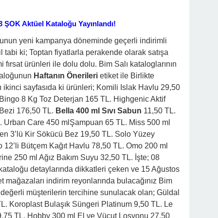
3 ŞOK Aktüel Kataloğu Yayınlandı!
unun yeni kampanya döneminde geçerli indirimli
ğil tabi ki; Toptan fiyatlarla perakende olarak satışa
ırsat ürünleri ile dolu dolu. Bim Salı kataloglarının
taloğunun
Haftanın Önerileri
etiket ile Birlikte
kinci sayfasıda ki ürünleri; Komili Islak Havlu 29,50
ingo 8 Kg Toz Deterjan 165 TL. Highgenic Aktif
Bezi 176,50 TL.
Bella 400 ml Sıvı Sabun
11,50 TL.
L. Urban Care 450 mlŞampuan 65 TL. Miss 500 ml
een 3’lü Kir Sökücü Bez 19,50 TL. Solo Yüzey
o 12’li Bütçem Kağıt Havlu 78,50 TL. Omo 200 ml
rine 250 ml Ağız Bakım Suyu 32,50 TL. İşte; 08
kataloğu detaylarında dikkatleri çeken ve 15 Ağustos
 mağazaları indirim reyonlarında bulacağınız Bim
 değerli müşterilerin tercihine sunulacak olan; Güldal
L. Koroplast Bulaşık Süngeri Platinum 9,50 TL. Le
 59,75 TL. Hobby 300 ml El ve Vücut Losyonu 27,50