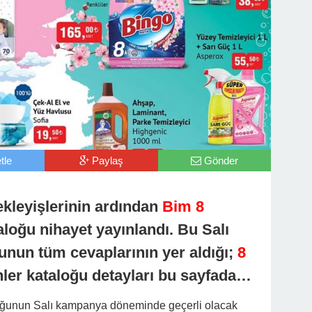
tle
Paylaş
Gönder
ekleyişlerinin ardından
Bim 8
aloğu nihayet yayınlandı. Bu Salı
unun tüm cevaplarının yer aldığı;
8
ler kataloğu detayları bu sayfada…
oğunun Salı kampanya döneminde geçerli olacak