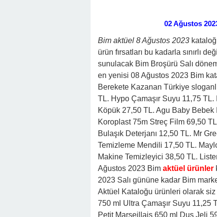
02 Ağustos 202
Bim aktüel 8 Ağustos 2023
kataloğ
ürün fırsatları bu kadarla sınırlı de
sunulacak Bim Broşürü Salı dönemi f
en yenisi 08 Ağustos 2023 Bim ka
Berekete Kazanan Türkiye sloganlı i
TL. Hypo Çamaşır Suyu 11,75 TL. B
Köpük 27,50 TL. Agu Baby Bebek 
Koroplast 75m Streç Film 69,50 T
Bulaşık Deterjanı 12,50 TL. Mr Gr
Temizleme Mendili 17,50 TL. Mayl
Makine Temizleyici 38,50 TL. Liste
Ağustos 2023 Bim
aktüel ürünler
2023 Salı gününe kadar Bim market
Aktüel Kataloğu ürünleri olarak siz
750 ml Ultra Çamaşır Suyu 11,25 T
Petit Marseillais 650 ml Duş Jeli