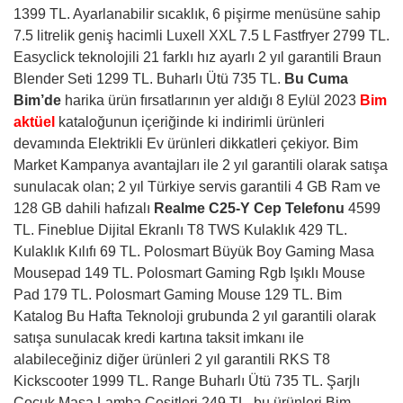
1399 TL. Ayarlanabilir sıcaklık, 6 pişirme menüsüne sahip
7.5 litrelik geniş hacimli Luxell XXL 7.5 L Fastfryer 2799 TL.
Easyclick teknolojili 21 farklı hız ayarlı 2 yıl garantili Braun
Blender Seti 1299 TL. Buharlı Ütü 735 TL.
Bu Cuma
Bim’de
harika ürün fırsatlarının yer aldığı 8 Eylül 2023
Bim
aktüel
kataloğunun içeriğinde ki indirimli ürünleri
devamında Elektrikli Ev ürünleri dikkatleri çekiyor. Bim
Market Kampanya avantajları ile 2 yıl garantili olarak satışa
sunulacak olan; 2 yıl Türkiye servis garantili 4 GB Ram ve
128 GB dahili hafızalı
Realme C25-Y Cep Telefonu
4599
TL. Fineblue Dijital Ekranlı T8 TWS Kulaklık 429 TL.
Kulaklık Kılıfı 69 TL. Polosmart Büyük Boy Gaming Masa
Mousepad 149 TL. Polosmart Gaming Rgb Işıklı Mouse
Pad 179 TL. Polosmart Gaming Mouse 129 TL. Bim
Katalog Bu Hafta Teknoloji grubunda 2 yıl garantili olarak
satışa sunulacak kredi kartına taksit imkanı ile
alabileceğiniz diğer ürünleri 2 yıl garantili RKS T8
Kickscooter 1999 TL. Range Buharlı Ütü 735 TL. Şarjlı
Çocuk Masa Lamba Çeşitleri 249 TL. bu ürünleri Bim