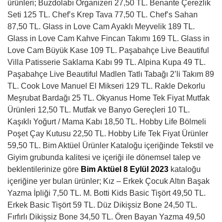
ürünleri; Buzdolabı Organizeri 27,50 TL. Benante Çerezlik
Seti 125 TL. Chef’s Krep Tava 77,50 TL. Chef’s Sahan
87,50 TL. Glass in Love Cam Ayaklı Meyvelik 189 TL.
Glass in Love Cam Kahve Fincan Takımı 169 TL. Glass in
Love Cam Büyük Kase 109 TL. Paşabahçe Live Beautiful
Villa Patisserie Saklama Kabı 99 TL. Alpina Kupa 49 TL.
Paşabahçe Live Beautiful Madlen Tatlı Tabağı 2’li Takım 89
TL. Cook Love Manuel El Mikseri 129 TL. Rakle Dekorlu
Meşrubat Bardağı 25 TL. Okyanus Home Tek Fiyat Mutfak
Ürünleri 12,50 TL. Mutfak ve Banyo Gereçleri 10 TL.
Kaşıklı Yoğurt / Mama Kabı 18,50 TL. Hobby Life Bölmeli
Poşet Çay Kutusu 22,50 TL. Hobby Life Tek Fiyat Ürünler
59,50 TL.
Bim Aktüel Ürünler Kataloğu içeriğinde Tekstil ve
Giyim grubunda kalitesi ve içeriği ile dönemsel talep ve
beklentilerinize göre
Bim Aktüel 8 Eylül 2023
kataloğu
içeriğine yer bulan ürünler;
Kız – Erkek Çocuk Altın Başak
Yazma İpliği 7,50 TL. M. Botti Kids Basic Tişört 49,50 TL.
Erkek Basic Tişört 59 TL. Düz Dikişsiz Bone 24,50 TL.
Fırfırlı Dikişsiz Bone 34,50 TL. Ören Bayan Yazma 49,50