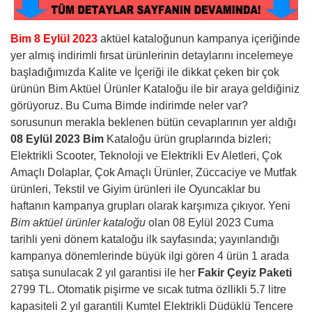
Bim 8 Eylül 2023
aktüel kataloğunun kampanya içeriğinde
yer almış indirimli fırsat ürünlerinin detaylarını incelemeye
başladığımızda Kalite ve İçeriği ile dikkat çeken bir çok
ürünün Bim Aktüel Ürünler Kataloğu ile bir araya geldiğiniz
görüyoruz. Bu Cuma Bimde indirimde neler var?
sorusunun merakla beklenen bütün cevaplarının yer aldığı
08 Eylül 2023 Bim
Kataloğu ürün gruplarında bizleri;
Elektrikli Scooter, Teknoloji ve Elektrikli Ev Aletleri, Çok
Amaçlı Dolaplar, Çok Amaçlı Ürünler, Züccaciye ve Mutfak
ürünleri, Tekstil ve Giyim ürünleri ile Oyuncaklar bu
haftanın kampanya grupları olarak karşımıza çıkıyor. Yeni
Bim aktüel ürünler kataloğu
olan 08 Eylül 2023 Cuma
tarihli yeni dönem kataloğu ilk sayfasında; yayınlandığı
kampanya dönemlerinde büyük ilgi gören 4 ürün 1 arada
satışa sunulacak 2 yıl garantisi ile her
Fakir Çeyiz Paketi
2799 TL. Otomatik pişirme ve sıcak tutma özllikli 5.7 litre
kapasiteli 2 yıl garantili Kumtel Elektrikli Düdüklü Tencere