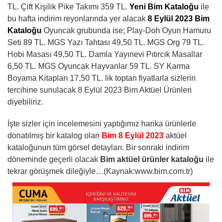
TL. Çift Kişilik Pike Takımı 359 TL.
Yeni Bim Kataloğu
ile
bu hafta
indirim reyonlarında yer alacak
8 Eylül 2023 Bim
Kataloğu
Oyuncak grubunda ise;
Play-Doh Oyun Hamuru
Seti 89 TL. MGS Yazı Tahtası 49,50 TL. MGS Org 79 TL.
Hobi Masası 49,50 TL. Damla Yayınevi Pıtırcık Masallar
6,50 TL. MGS Oyuncak Hayvanlar 59 TL. SY Karma
Boyama Kitapları 17,50 TL.
lik toptan fiyatlarla sizlerin
tercihine sunulacak 8 Eylül 2023 Bim Aktüel Ürünleri
diyebiliriz.
İşte sizler için incelemesini yaptığımız harika ürünlerle
donatılmış bir katalog olan
Bim 8 Eylül 2023
aktüel
kataloğunun tüm görsel detayları. Bir sonraki indirim
döneminde geçerli olacak
Bim aktüel ürünler kataloğu
ile
tekrar görüşmek dileğiyle…(Kaynak:www.bim.com.tr)