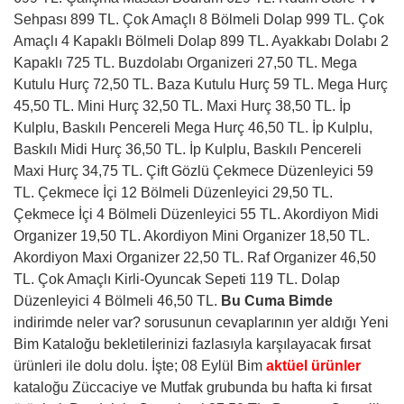
Sehpası 899 TL. Çok Amaçlı 8 Bölmeli Dolap 999 TL. Çok
Amaçlı 4 Kapaklı Bölmeli Dolap 899 TL. Ayakkabı Dolabı 2
Kapaklı 725 TL. Buzdolabı Organizeri 27,50 TL. Mega
Kutulu Hurç 72,50 TL. Baza Kutulu Hurç 59 TL. Mega Hurç
45,50 TL. Mini Hurç 32,50 TL. Maxi Hurç 38,50 TL. İp
Kulplu, Baskılı Pencereli Mega Hurç 46,50 TL. İp Kulplu,
Baskılı Midi Hurç 36,50 TL. İp Kulplu, Baskılı Pencereli
Maxi Hurç 34,75 TL. Çift Gözlü Çekmece Düzenleyici 59
TL. Çekmece İçi 12 Bölmeli Düzenleyici 29,50 TL.
Çekmece İçi 4 Bölmeli Düzenleyici 55 TL. Akordiyon Midi
Organizer 19,50 TL. Akordiyon Mini Organizer 18,50 TL.
Akordiyon Maxi Organizer 22,50 TL. Raf Organizer 46,50
TL. Çok Amaçlı Kirli-Oyuncak Sepeti 119 TL. Dolap
Düzenleyici 4 Bölmeli 46,50 TL.
Bu Cuma Bimde
indirimde neler var? sorusunun cevaplarının yer aldığı Yeni
Bim Kataloğu bekletilerinizi fazlasıyla karşılayacak fırsat
ürünleri ile dolu dolu. İşte; 08 Eylül Bim
aktüel ürünler
kataloğu Züccaciye ve Mutfak grubunda bu hafta ki fırsat