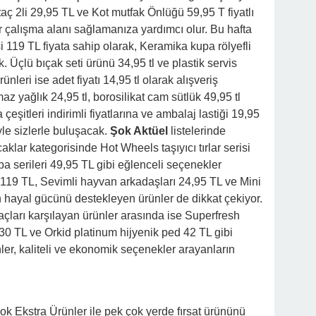
taç 2li 29,95 TL ve Kot mutfak Önlüğü 59,95 T fiyatlı
r çalışma alanı sağlamanıza yardımcı olur. Bu hafta
i 119 TL fiyata sahip olarak, Keramika kupa rölyefli
k. Üçlü bıçak seti ürünü 34,95 tl ve plastik servis
ünleri ise adet fiyatı 14,95 tl olarak alışveriş
az yağlık 24,95 tl, borosilikat cam sütlük 49,95 tl
çeşitleri indirimli fiyatlarına ve ambalaj lastiği 19,95
iyle sizlerle buluşacak.
Şok Aktüel
listelerinde
ncaklar kategorisinde Hot Wheels taşıyıcı tırlar serisi
 serileri 49,95 TL gibi eğlenceli seçenekler
 119 TL, Sevimli hayvan arkadaşları 24,95 TL ve Mini
n hayal gücünü destekleyen ürünler de dikkat çekiyor.
yaçları karşılayan ürünler arasında ise Superfresh
 TL ve Orkid platinum hijyenik ped 42 TL gibi
nler, kaliteli ve ekonomik seçenekler arayanların
k Ekstra Ürünler ile pek çok yerde fırsat ürününü