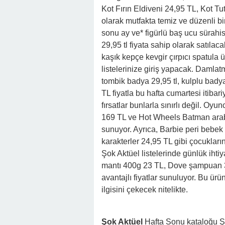
Kot Fırın Eldiveni 24,95 TL, Kot Tu
olarak mutfakta temiz ve düzenli bi
sonu ay ve* figürlü baş ucu sürahis
29,95 tl fiyata sahip olarak satılaca
kaşık kepçe kevgir çırpıcı spatula ür
listelerinize giriş yapacak. Damlatm
tombik badya 29,95 tl, kulplu badya 
TL fiyatla bu hafta cumartesi itibar
fırsatlar bunlarla sınırlı değil. Oyu
169 TL ve Hot Wheels Batman araba
sunuyor. Ayrıca, Barbie peri bebek
karakterler 24,95 TL gibi çocukları
Şok Aktüel listelerinde günlük ihti
mantı 400g 23 TL, Dove şampuan 30
avantajlı fiyatlar sunuluyor. Bu ürü
ilgisini çekecek nitelikte.
Şok Aktüel
Hafta Sonu kataloğu Şo