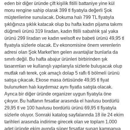
eden bir diğer üründe çift kişilik fitilli battaniye yine kül
moru rengine sahip olarak 399 tl fiyatıyla değerli Şok
müşterilerine sunulacak. Dokuma halı 799 TL fiyatıyla
şıklığınıza şıklık katacak olup bu hafta kadın pijama takımı
düğmeli ürünü 319 liradan, kadın fitilli sabahlık şal yaka
ürünü 299 liradan ve kadın welsoft ev babeti ürünü 49,95 tl
fiyatıyla sizlerle olacak. Ev ekonomisine önem verenlerin
adresi olan Şok Market’ten gelen avantajlar bunlarla da
sınırlı değil. Bu hafta abajur ürünleri birbirinden şık
tasarımları ve kullanışlı yapılarıyla sizlerle buluşacak olup
mutfak rafı terek, çok amaçlı dolap 5 raflı 6 bölmeli ürünü
satışa çıkacak. Ekose masa örtüsünde 49,95 tl fiyat
bulunurken halı kaydırmaz aynı fiyatla satışta olacak.
Ayrıca bir diğer üründe organizer uygun fiyatıyla öne
çıkıyor. Bu haftanın fırsatlar arasında el havlusu bordürlü
29,95 tl ve 100 havlusu bordürlü ürünü 69,95 tl fiyatıyla
sizlerle oluyor. Sonraki katalog sayfalarında 18 ile 24 ekim
tarihleri arasında indirime girecek olan ve toplam 1.000
adet üründe ekim ayında süper fırsatlar sunan kampanya