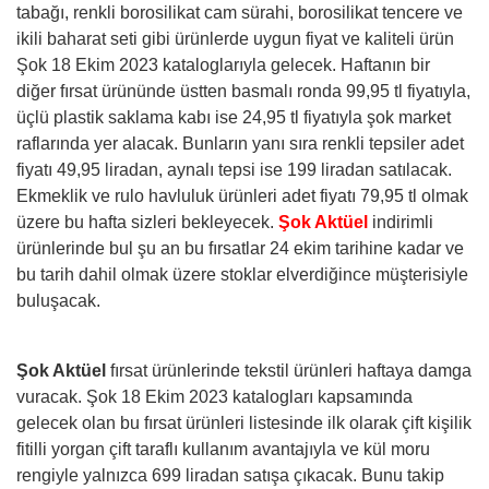
tabağı, renkli borosilikat cam sürahi, borosilikat tencere ve
ikili baharat seti gibi ürünlerde uygun fiyat ve kaliteli ürün
Şok 18 Ekim 2023 kataloglarıyla gelecek. Haftanın bir
diğer fırsat ürününde üstten basmalı ronda 99,95 tl fiyatıyla,
üçlü plastik saklama kabı ise 24,95 tl fiyatıyla şok market
raflarında yer alacak. Bunların yanı sıra renkli tepsiler adet
fiyatı 49,95 liradan, aynalı tepsi ise 199 liradan satılacak.
Ekmeklik ve rulo havluluk ürünleri adet fiyatı 79,95 tl olmak
üzere bu hafta sizleri bekleyecek.
Şok Aktüel
indirimli
ürünlerinde bul şu an bu fırsatlar 24 ekim tarihine kadar ve
bu tarih dahil olmak üzere stoklar elverdiğince müşterisiyle
buluşacak.
Şok Aktüel
fırsat ürünlerinde tekstil ürünleri haftaya damga
vuracak. Şok 18 Ekim 2023 katalogları kapsamında
gelecek olan bu fırsat ürünleri listesinde ilk olarak çift kişilik
fitilli yorgan çift taraflı kullanım avantajıyla ve kül moru
rengiyle yalnızca 699 liradan satışa çıkacak. Bunu takip