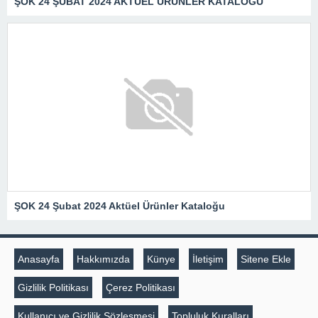
ŞOK 24 ŞUBAT 2024 AKTÜEL ÜRÜNLER KATALOĞU
ŞOK 24 Şubat 2024 Aktüel Ürünler Kataloğu
Anasayfa
Hakkımızda
Künye
İletişim
Sitene Ekle
Gizlilik Politikası
Çerez Politikası
Kullanıcı ve Gizlilik Sözleşmesi
Topluluk Kuralları