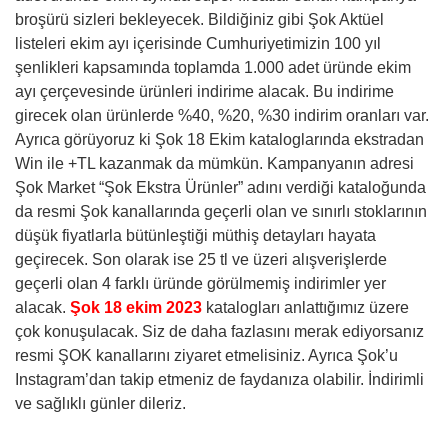
broşürü sizleri bekleyecek. Bildiğiniz gibi Şok Aktüel
listeleri ekim ayı içerisinde Cumhuriyetimizin 100 yıl
şenlikleri kapsamında toplamda 1.000 adet üründe ekim
ayı çerçevesinde ürünleri indirime alacak. Bu indirime
girecek olan ürünlerde %40, %20, %30 indirim oranları var.
Ayrıca görüyoruz ki Şok 18 Ekim kataloglarında ekstradan
Win ile +TL kazanmak da mümkün. Kampanyanın adresi
Şok Market “Şok Ekstra Ürünler” adını verdiği kataloğunda
da resmi Şok kanallarında geçerli olan ve sınırlı stoklarının
düşük fiyatlarla bütünleştiği müthiş detayları hayata
geçirecek. Son olarak ise 25 tl ve üzeri alışverişlerde
geçerli olan 4 farklı üründe görülmemiş indirimler yer
alacak.
Şok 18 ekim 2023
katalogları anlattığımız üzere
çok konuşulacak. Siz de daha fazlasını merak ediyorsanız
resmi ŞOK kanallarını ziyaret etmelisiniz. Ayrıca Şok’u
Instagram’dan takip etmeniz de faydanıza olabilir. İndirimli
ve sağlıklı günler dileriz.