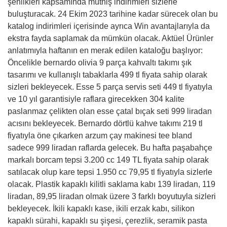
şenlikleri kapsamında müthiş indirimleri sizlerle
buluşturacak. 24 Ekim 2023 tarihine kadar sürecek olan bu
katalog indirimleri içerisinde ayrıca Win avantajlarıyla da
ekstra fayda saplamak da mümkün olacak. Aktüel Ürünler
anlatımıyla haftanın en merak edilen kataloğu başlıyor:
Öncelikle bernardo olivia 9 parça kahvaltı takımı şık
tasarımı ve kullanışlı tabaklarla 499 tl fiyata sahip olarak
sizleri bekleyecek. Esse 5 parça servis seti 449 tl fiyatıyla
ve 10 yıl garantisiyle raflara girecekken 304 kalite
paslanmaz çelikten olan esse çatal bıçak seti 999 liradan
acısını bekleyecek. Bernardo dörtlü kahve takımı 219 tl
fiyatıyla öne çıkarken arzum çay makinesi tee bland
sadece 999 liradan raflarda gelecek. Bu hafta paşabahçe
markalı borcam tepsi 3.200 cc 149 TL fiyata sahip olarak
satılacak olup kare tepsi 1.950 cc 79,95 tl fiyatıyla sizlerle
olacak. Plastik kapaklı kilitli saklama kabı 139 liradan, 119
liradan, 89,95 liradan olmak üzere 3 farklı boyutuyla sizleri
bekleyecek. İkili kapaklı kase, ikili erzak kabı, silikon
kapaklı sürahi, kapaklı su şişesi, çerezlik, seramik pasta