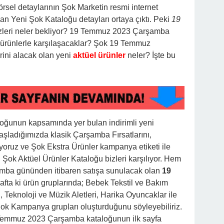
görsel detaylarının Şok Marketin resmi internet
n Yeni Şok Kataloğu detayları ortaya çıktı. Peki
19
zleri neler bekliyor? 19 Temmuz 2023 Çarşamba
 ürünlerle karşılaşacaklar? Şok 19 Temmuz
rini alacak olan yeni
aktüel ürünler
neler? İşte bu
loğunun kapsamında yer bulan indirimli yeni
başladığımızda klasik Çarşamba Fırsatlarını,
yoruz ve Şok Ekstra Ürünler kampanya etiketi ile
Şok Aktüel Ürünler Kataloğu bizleri karşılıyor. Hem
mba gününden itibaren satışa sunulacak olan
19
afta ki ürün gruplarında; Bebek Tekstil ve Bakım
 Teknoloji ve Müzik Aletleri, Harika Oyuncaklar ile
Şok Kampanya grupları oluşturduğunu söyleyebiliriz.
Temmuz 2023 Çarşamba kataloğunun ilk sayfa