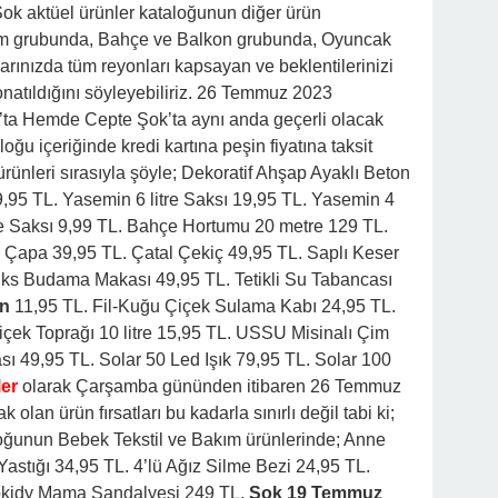
ok aktüel ürünler kataloğunun diğer ürün
kım grubunda, Bahçe ve Balkon grubunda, Oyuncak
larınızda tüm reyonları kapsayan ve beklentilerinizi
onatıldığını söyleyebiliriz. 26 Temmuz 2023
ta Hemde Cepte Şok’ta aynı anda geçerli olacak
loğu içeriğinde kredi kartına peşin fiyatına taksit
 ürünleri sırasıyla şöyle; Dekoratif Ahşap Ayaklı Beton
,95 TL. Yasemin 6 litre Saksı 19,95 TL. Yasemin 4
tre Saksı 9,99 TL. Bahçe Hortumu 20 metre 129 TL.
l Çapa 39,95 TL. Çatal Çekiç 49,95 TL. Saplı Keser
Lüks Budama Makası 49,95 TL. Tetikli Su Tabancası
en
11,95 TL. Fil-Kuğu Çiçek Sulama Kabı 24,95 TL.
içek Toprağı 10 litre 15,95 TL. USSU Misinalı Çim
 49,95 TL. Solar 50 Led Işık 79,95 TL. Solar 100
ler
olarak Çarşamba gününden itibaren 26 Temmuz
olan ürün fırsatları bu kadarla sınırlı değil tabi ki;
ğunun Bebek Tekstil ve Bakım ürünlerinde; Anne
astığı 34,95 TL. 4’lü Ağız Silme Bezi 24,95 TL.
Gokidy Mama Sandalyesi 249 TL.
Şok 19 Temmuz