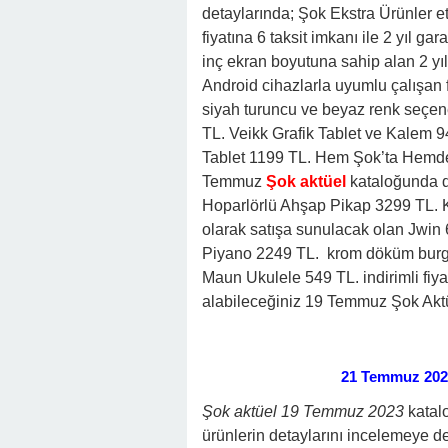
detaylarında; Şok Ekstra Ürünler eti
fiyatına 6 taksit imkanı ile 2 yıl ga
inç ekran boyutuna sahip alan 2 yıl
Android cihazlarla uyumlu çalışan f
siyah turuncu ve beyaz renk seçenek
TL. Veikk Grafik Tablet ve Kalem 9
Tablet 1199 TL. Hem Şok’ta Hemde
Temmuz
Şok aktüel
kataloğunda di
Hoparlörlü Ahşap Pikap 3299 TL. Kred
olarak satışa sunulacak olan Jwin 
Piyano 2249 TL. krom döküm burgul
Maun Ukulele 549 TL. indirimli fiyat
alabileceğiniz 19 Temmuz Şok Aktüe
21 Temmuz 2023
Şok aktüel 19 Temmuz 2023
katal
ürünlerin detaylarını incelemeye d