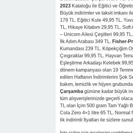
2023
Kataloğu ile Eğitici ve Öğretic
Büyük indirimler ve taksit imkanı i
179 TL. Eğitici Kule 49,95 TL. Yu
TL. Hikaye Kitabım 29,95 TL. Soft 
– Unicorn Ailesi Çeşitleri 99,95 TL
İlk Adım Arabası 349 TL.
Fisher-Pr
Kumandası 239 TL. Köpekçiğim Oyu
Çıngıraklar 99,95 TL. Hayvan Temalı
Eşleştirme Arkadaşı Kelebek 99,95
dönem kampanyası olan 19 Temmuz
edilen Haftanın İndirimlerini Şok S
bakım, temizlik ve hijyen grubunda 
Çarşamba
gününe kadar büyük indi
tüm alışverişlerinizde geçerli olaca
TL olan İçim 500 gram Tam Yağlı B
Cola Zero 4×1 litre 65 TL. Normal f
lik indirimli fiyatları ile sizlere sunu
İşte sizler için incelesini yaptığımız