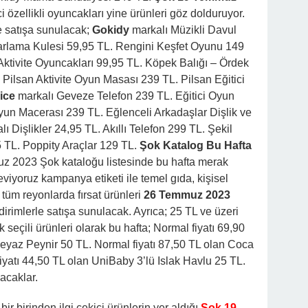
i özellikli oyuncakları yine ürünleri göz dolduruyor.
le satışa sunulacak;
Gokidy
markalı Müzikli Davul
varlama Kulesi 59,95 TL. Rengini Keşfet Oyunu 149
Aktivite Oyuncakları 99,95 TL. Köpek Balığı – Ördek
. Pilsan Aktivite Oyun Masası 239 TL. Pilsan Eğitici
ice
markalı Geveze Telefon 239 TL. Eğitici Oyun
n Macerası 239 TL. Eğlenceli Arkadaşlar Dişlik ve
 Dişlikler 24,95 TL. Akıllı Telefon 299 TL. Şekil
 TL. Poppity Araçlar 129 TL.
Şok Katalog Bu Hafta
 2023 Şok kataloğu listesinde bu hafta merak
eviyoruz kampanya etiketi ile temel gıda, kişisel
tüm reyonlarda fırsat ürünleri
26 Temmuz 2023
rimlerle satışa sunulacak. Ayrıca; 25 TL ve üzeri
k seçili ürünleri olarak bu hafta; Normal fiyatı 69,90
eyaz Peynir 50 TL. Normal fiyatı 87,50 TL olan Coca
iyatı 44,50 TL olan UniBaby 3’lü Islak Havlu 25 TL.
lacaklar.
 bir birinden ilgi çekici ürünlerin yer aldığı
Şok 19