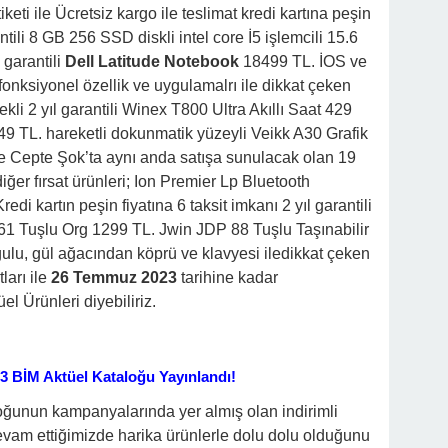
keti ile Ücretsiz kargo ile teslimat kredi kartına peşin
rantili 8 GB 256 SSD diskli intel core İ5 işlemcili 15.6
 garantili
Dell Latitude Notebook
18499 TL. İOS ve
onksiyonel özellik ve uygulamalrı ile dikkat çeken
li 2 yıl garantili Winex T800 Ultra Akıllı Saat 429
49 TL. hareketli dokunmatik yüzeyli Veikk A30 Grafik
 Cepte Şok’ta aynı anda satışa sunulacak olan 19
ğer fırsat ürünleri; Ion Premier Lp Bluetooth
i kartın peşin fiyatına 6 taksit imkanı 2 yıl garantili
61 Tuşlu Org 1299 TL. Jwin JDP 88 Tuşlu Taşınabilir
u, gül ağacından köprü ve klavyesi iledikkat çeken
ları ile
26 Temmuz 2023
tarihine kadar
l Ürünleri diyebiliriz.
 BİM Aktüel Kataloğu Yayınlandı!
oğunun kampanyalarında yer almış olan indirimli
evam ettiğimizde harika ürünlerle dolu dolu olduğunu