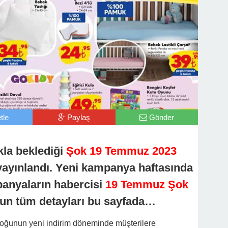
tle
Paylaş
Gönder
kla beklediği
Şok 19 Temmuz 2023
 yayınlandı. Yeni kampanya haftasında
anyaların habercisi
19 Temmuz Şok
un tüm detayları bu sayfada…
loğunun yeni indirim döneminde müşterilere