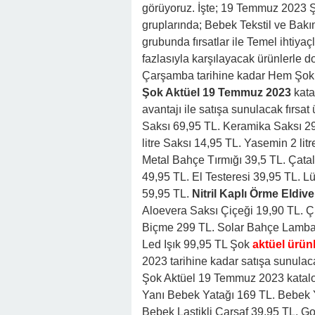
görüyoruz. İşte; 19 Temmuz 2023 Ş
gruplarında; Bebek Tekstil ve Ba
grubunda fırsatlar ile Temel ihtiyaç
fazlasıyla karşılayacak ürünlerle d
Çarşamba tarihine kadar Hem Şok’
Şok Aktüel
19 Temmuz 2023
kata
avantajı ile satışa sunulacak fırsat
Saksı 69,95 TL. Keramika Saksı 29
litre Saksı 14,95 TL. Yasemin 2 li
Metal Bahçe Tırmığı 39,5 TL. Çata
49,95 TL. El Testeresi 39,95 TL. 
59,95 TL.
Nitril Kaplı Örme Eldiv
Aloevera Saksı Çiçeği 19,90 TL. Ç
Biçme 299 TL. Solar Bahçe Lambası
Led Işık 99,95 TL
Şok
aktüel ürün
2023 tarihine kadar satışa sunulacak 
Şok Aktüel 19 Temmuz 2023 katalo
Yanı Bebek Yatağı 169 TL. Bebek Y
Bebek Lastikli Çarşaf 39,95 TL. 