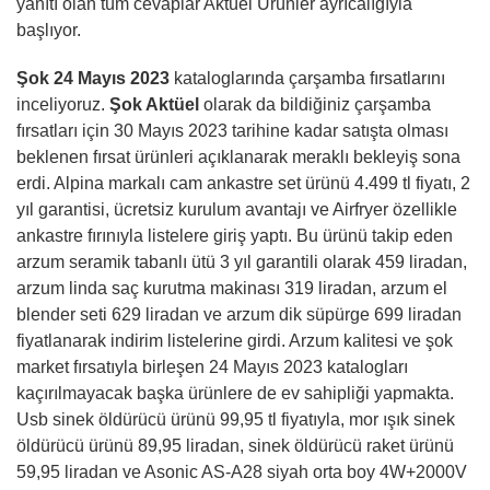
yanıtı olan tüm cevaplar Aktüel Ürünler ayrıcalığıyla
başlıyor.
Şok 24 Mayıs 2023
kataloglarında çarşamba fırsatlarını
inceliyoruz.
Şok Aktüel
olarak da bildiğiniz çarşamba
fırsatları için 30 Mayıs 2023 tarihine kadar satışta olması
beklenen fırsat ürünleri açıklanarak meraklı bekleyiş sona
erdi. Alpina markalı cam ankastre set ürünü 4.499 tl fiyatı, 2
yıl garantisi, ücretsiz kurulum avantajı ve Airfryer özellikle
ankastre fırınıyla listelere giriş yaptı. Bu ürünü takip eden
arzum seramik tabanlı ütü 3 yıl garantili olarak 459 liradan,
arzum linda saç kurutma makinası 319 liradan, arzum el
blender seti 629 liradan ve arzum dik süpürge 699 liradan
fiyatlanarak indirim listelerine girdi. Arzum kalitesi ve şok
market fırsatıyla birleşen 24 Mayıs 2023 katalogları
kaçırılmayacak başka ürünlere de ev sahipliği yapmakta.
Usb sinek öldürücü ürünü 99,95 tl fiyatıyla, mor ışık sinek
öldürücü ürünü 89,95 liradan, sinek öldürücü raket ürünü
59,95 liradan ve Asonic AS-A28 siyah orta boy 4W+2000V