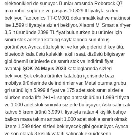
elektronikleri de sunuyor. Bunlar arasında Roborock Q7
max robot süpürge ve paspas 10.829 tl fiyatıyla sizleri
bekliyor. Taotronics TT-CM001 dokunmatik kahve makinesi
ise 1.599 tl fiyatıyla sizleri bekliyor. Xiaomi Mi Smart airfryer
3,5 lt ürününde 2399 TL fiyat bulunurken bu ürünler için
sınırlı stok adetleri katalog sayfalarında sunulmuş
görünüyor. Ayrıca düzleştirici ve kırışık giderici dikey ütü,
bluetooth kafa üstü kulaklık, akıllı saat, dizüstü bilgisayar
gibi önemli ürünlerde de sınırlı stok ve indirimli fiyat
avantajı
ŞOK 24 Mayıs 2023
kataloglarında sizleri
bekliyor. Şok ekstra ürünler kataloğu içerisinde bazı
mobilya ürünlerinde de indirimler var. Metal oturma grubu
gri ürünü için 5.999 tl fiyat ve 175 adet stok sınırı sizlerle
olurken moda life 2+1+1 sehpa antrasit ürünü 1.999 tl fiyatı
ve 1.000 adet stok sınırıyla sizlerle buluşuyor. Askı salıncak
kahve 5 krem ürünü 3.999 tl fiyatıyla rattan 4 kişilik bahçe
balkon masa takımı antrasit 1.000 adet stokla sınırlı olmak
üzere 1.599 tlden sizleri bekleyecek gibi görünüyor. Ayrıca
ve son olarak 3 kişilik yatarlı salıncak ekru/desenli