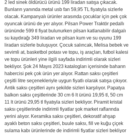
2 led sinek öldürücü ürünü 199 liradan satışa çıkacak.
Bunların yanında metal usb fan 59,95 TL fiyatıyla sizlerle
olacak. Kampanyalı ürünler arasında çocuklar için pek çok
oyuncak ürünü de yer alıyor. Pilsan Power Traktör pedallı
ürününde 599 tl fiyat bulunurken pilsan katlanabilir dalgalı
su kaydırağı 349 liradan ve pilsan kum ve su oyunu 199
liradan sizlerle buluşuyor. Çocuk salıncak, Melisa bebek ve
sevimli at, basketbol potası ve topu, iş araçları, futbol kalesi
ve topu ürünleri yine ilgili sayfada indirimli olarak sizleri
bekliyor. Şok 24 Mayıs 2023 katalogları içerisinde baharın
habercisi pek çok ürün yer alıyor. Rattan saksı çeşitleri
çeşitli litre seçenekleriyle uygun fiyatlı olarak satışa çıkıyor.
Antik saksı çeşitleri aynı şekilde sizleri karşılıyor. Papatya
balkon saksı çeşitlerinde 30 cm 6 lt ürünü 19,95 tl, 50 cm
11 lt ürünü 29,95 tl fiyatıyla sizleri bekliyor. Piramit kristal
saksı çeşitlerinde indirimli fiyatlar şok market raflarında
yerini alıyor. Keramika saksı çeşitleri, dekoratif ahşap
ayaklı beton saksı çeşitleri, buule saksı, fill ve kuğu çiçek
sulama kabı ürünlerinde de indirimli fiyatlar sizleri bekliyor