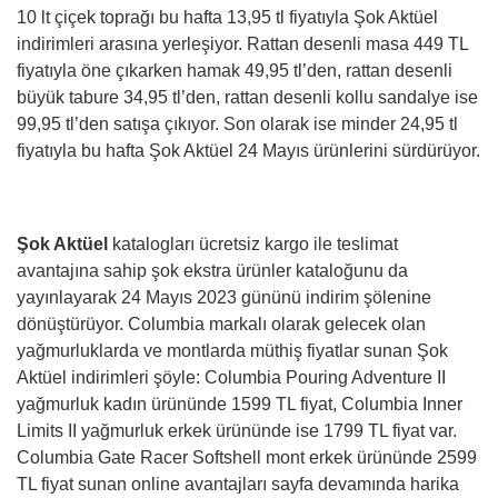
10 lt çiçek toprağı bu hafta 13,95 tl fiyatıyla Şok Aktüel
indirimleri arasına yerleşiyor. Rattan desenli masa 449 TL
fiyatıyla öne çıkarken hamak 49,95 tl’den, rattan desenli
büyük tabure 34,95 tl’den, rattan desenli kollu sandalye ise
99,95 tl’den satışa çıkıyor. Son olarak ise minder 24,95 tl
fiyatıyla bu hafta Şok Aktüel 24 Mayıs ürünlerini sürdürüyor.
Şok Aktüel
katalogları ücretsiz kargo ile teslimat
avantajına sahip şok ekstra ürünler kataloğunu da
yayınlayarak 24 Mayıs 2023 gününü indirim şölenine
dönüştürüyor. Columbia markalı olarak gelecek olan
yağmurluklarda ve montlarda müthiş fiyatlar sunan Şok
Aktüel indirimleri şöyle: Columbia Pouring Adventure II
yağmurluk kadın ürününde 1599 TL fiyat, Columbia Inner
Limits II yağmurluk erkek ürününde ise 1799 TL fiyat var.
Columbia Gate Racer Softshell mont erkek ürününde 2599
TL fiyat sunan online avantajları sayfa devamında harika