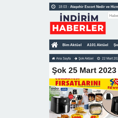
18:03 -
Ataşehir Escort Nedir ve Hizm
18:03 -
Pendik Escort Nedir ve Hizme
16:49 -
Arap Güzel Kızlar Ümraniye E
23:46 -
Kartal Escort Bayan Vip Deni
Bim Aktüel
A101 Aktüel
Şo
Ana Sayfa
Şok Aktüel
22 Mart 20
Şok 25 Mart 2023 