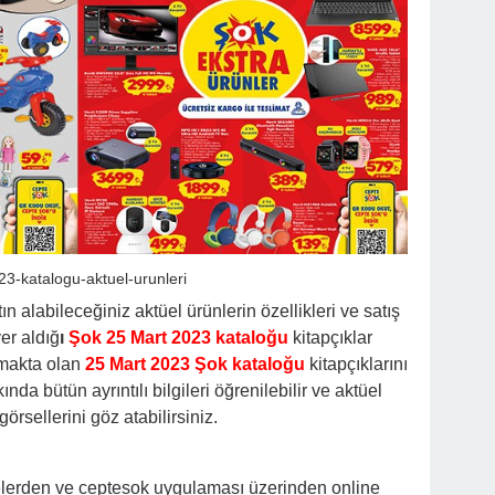
3-katalogu-aktuel-urunleri
 alabileceğiniz aktüel ürünlerin özellikleri ve satış
yer aldığ
ı
Şok 25 Mart 2023 kataloğu
kitapçıklar
makta olan
25 Mart 2023 Şok kataloğu
kitapçıklarını
nda bütün ayrıntılı bilgileri öğrenilebilir ve aktüel
görsellerini göz atabilirsiniz.
elerden ve ceptesok uygulaması üzerinden online