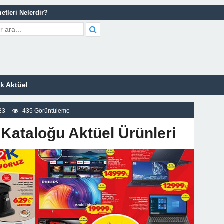
etleri Nelerdir?
tleri Nelerdir?
scort Sitesi
z
k Aktüel
23
435 Görüntüleme
Kataloğu Aktüel Ürünleri