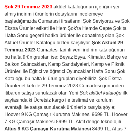
Şok 29 Temmuz 2023
aktüel kataloğunun içeriğini yer
almış indirimli ürünlerin detaylarını incelemeye
başladığımızda Cumartesi fırsatlarını Şok Seviyoruz ve Şok
Ekstra Ürünler etiketi ile Hem Şok’ta Hemde Cepte Şok’ta
Hafta Sonu geçerli harika ürünler ile donatılmış olan Şok
Aktüel Ürünler Kataloğu bizleri karşılıyor.
Şok Aktüel 29
Temmuz 2023
Cumartesi tarihli yeni indirim kataloğunun
bu hafta ürün grupları ise; Beyaz Eşya, Klimalar, Bahçe ve
Balkon Salıncakları, Kamp Sandalyeleri, Kamp ve Piknik
Ürünleri ile Eğitici ve öğretici Oyuncaklar Hafta Sonu Şok
Kataloğu bu hafta ki ürün grupları diyebiliriz. Şok Ekstra
Ürünler etiketi ile 29 Temmuz 2023 Cumartesi gününden
itibaren satışa sunulacak olan Yeni
Şok aktüel kataloğu
ilk
sayfasında ki Ücretsiz kargo ile teslimat ve kurulum
avantajlı ile satışa sunulacak ürünleri sırasıyla şöyle;
Hoover 9 KG Çamaşır Kurutma Makinesi 9699 TL. Hoover
7 KG Çamaşır Makinesi 8999 TL. Aktif denge teknolojili
Altus 9 KG Çamaşır Kurutma Makinesi
8499 TL. Altus 7