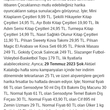
itibaren Çocuklarınızı mutlu edebileğiniz harika
oyuncakların satışa sunulacağını görüyoruz. İşte; Mini
Kitaplarım Çeşitleri 9,99 TL. Şekilli Hikayeler Kitap
Çeşitleri 14,95 TL. Ayı Bobi Kitap Çeşitleri 19,90 TL. İlk
Adım Serisi Kitap Çeşitleri 24,95 TL. Turmepa Kitap
Çeşitleri 14,99 TL. Nasıl Sağlıklı Olunur Kitap Çeşitleri
11,90 TL. Pilsan Sweety Kova Takımı 29,95 TL. Pilsan
Magic El Arabası ve Kova Seti 69,95 TL. Piknik Masası
249 TL. Gokidy Çocuk Salıncak 249 TL. Slazanger Futbol-
Voleybol-Basketbol Topu 179 TL. lik fiyatlarla
alabileceksiniz. Ayrıca;
29 Temmuz 2023 Şok
Aktüel
Kataloğu hafta sonu kampanyaları içinde her indirim
döneminde tekrarlanan 25 TL ve üzeri alışverişlere geçerli
harika fırsatlar bu haftada devam ediyor. İşte; Normal fiyatı
66 TL olan Sensodyne 50 ml Diş Eti Bakımı Diş Macunu 30
TL. Normal fiyatı 61 TL olan Sensodyne Temel Bakım Diş
Fırçası 30 TL. Normal Fiyatı 43,90 TL olan Cif 895 ml
Zemin Uzmanı 29 TL. Normal Fiyatı 60 TL olan Ülker 1 kg