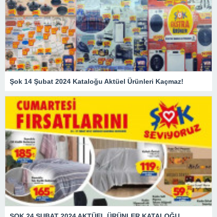
Şok 14 Şubat 2024 Kataloğu Aktüel Ürünleri Kaçmaz!
ŞOK 24 ŞUBAT 2024 AKTÜEL ÜRÜNLER KATALOĞU