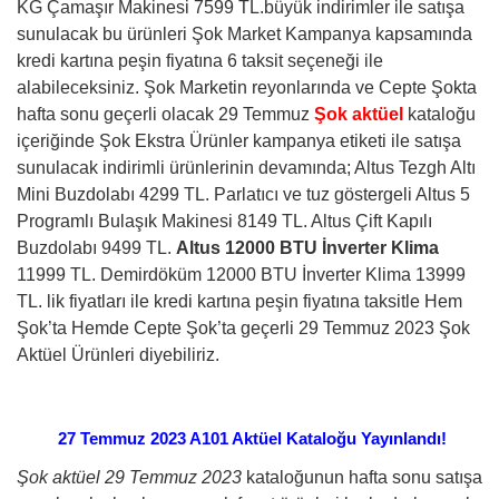
KG Çamaşır Makinesi 7599 TL.büyük indirimler ile satışa
sunulacak bu ürünleri Şok Market Kampanya kapsamında
kredi kartına peşin fiyatına 6 taksit seçeneği ile
alabileceksiniz.
Şok Marketin reyonlarında ve Cepte Şokta
hafta sonu
geçerli olacak 29 Temmuz
Şok aktüel
kataloğu
içeriğinde Şok Ekstra Ürünler kampanya etiketi ile satışa
sunulacak indirimli ürünlerinin devamında; Altus Tezgh Altı
Mini Buzdolabı 4299 TL. Parlatıcı ve tuz göstergeli Altus 5
Programlı Bulaşık Makinesi 8149 TL. Altus Çift Kapılı
Buzdolabı 9499 TL.
Altus 12000 BTU İnverter Klima
11999 TL. Demirdöküm 12000 BTU İnverter Klima 13999
TL.
lik fiyatları ile kredi kartına peşin fiyatına taksitle Hem
Şok’ta Hemde Cepte Şok’ta geçerli 29 Temmuz 2023 Şok
Aktüel Ürünleri diyebiliriz.
27 Temmuz 2023 A101 Aktüel Kataloğu Yayınlandı!
Şok aktüel 29 Temmuz 2023
kataloğunun hafta sonu satışa