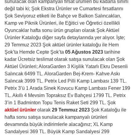
sunulacak olan kampanyalı fırsat ürünleri bu kadarla sınırlı
değil tabi ki; Şok Ekstra Ürünler ve Cumartesi fırsatlarını
Şok Seviyoruz etiketi ile Bahçe ve Balkon Salıncakları,
Kamp ve Piknik Ürünleri, ile Eğitici ve Öğretici özellikli
Oyuncaklar hafta sonu ürün grupları olarak Şok Aktüel
Ürünler Kataloğu diğer sayfa detaylarında yer alıyor. İşte;
29 Temmuz 2023 Şok aktüel ürünler kataloğu ile Hem
Şok’ta Hemde Cepte Şok’ta
05 Ağustos 2023
tarihine
kadar Ücretsiz teslimat olarak satışa sunulacak olan Şok
Aktüel Ürünleri; AloraGarden 3 Kişilik Yatarlı Ekru Desenli
Salıncak 6499 TL. AloraGarden Bej-Krem- Kahve Askı
Salıncak 3999 TL. Petrix Led Pilli Kamp Lambası 139 TL.
Petrix 3’ü 1 Arada Sinek Kovucu Kamp Lambası Fener 199
TL. Akıllı 4 Mevsim Topraksız Ev Bahçesi 1799 TL. Petrix
3’in 1 Badminton Topu Tenis Raket Seti 299 TL. Şok
aktüel ürünler
olarak
29 Temmuz 2023
Şok Kataloğu ile
hafta sonu satışa sunulacak kampanyalı ürünleri
devamında büyük indirimlerle alacağınız; XL Kamp
Sandalyesi 369 TL. Büyük Kamp Sandalyesi 299