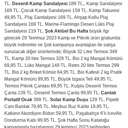
TL.
Desenli Kamp Sandalyesi
189 TL., Kamp Sandalyesi
169 TL. Çocuk Kamp Sandalyesi 159 TL. Kamp Taburesi
49,95 TL. Plaj Sandalyesi 169 TL. Ahşap Kollu Plaj
Sandalyesi 169 TL. Marine-Flamingo Desen Lüks Plaj
Sandalyesi 219 TL.
Şok Aktüel Bu Hafta
büyük ilgi
görecek 29 Temmuz 2023 Kamp ve Piknik ürün grubunda
büyük indirimler ve Şok kampanya avantajları ile satışa
sunulacak diğer ürünlerinde; Büyük 32 Litre Termos 349
TL. Kamp 20 litre Termos 329 TL. Bio 2 kg Mangal Kömürü
69,95 TL. Lüks Mangal 149 TL. Retro 20 litre Termos 299
TL. Bio 2 kg Briket Kömür 64,95 TL. Bio Kafesli 2 kg Pratik
Mangal Kömürü 99,95 TL. Büyük Izgara Teli 49,95 TL.
Termos Piknik Çantası 69,95 TL. Kulplu Desenli Termos
Çanta 139 TL. Desenli Termos Çanta 99,95 TL.
Çantalı
Portatif Ocak
399 TL.
Solar Kamp Duşu
129 TL. Pipetli
Cam Bardak 79,95 TL. Meybuz Buz Kalıbı 19,95 TL.
Katlanır Akordiyon Bidon 59,95 TL. Paşabahçe 6’lı Iceville
Dondurma Kabı 99,95 TL. Şok Hafta Sonu Kataloğu
kapsamında hazırlanmış 29 temmuz 2023 tarihinden