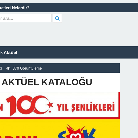
etleri Nelerdir?
tleri Nelerdir?
scort Sitesi
z
k Aktüel
23
370 Görüntüleme
3 AKTÜEL KATALOĞU