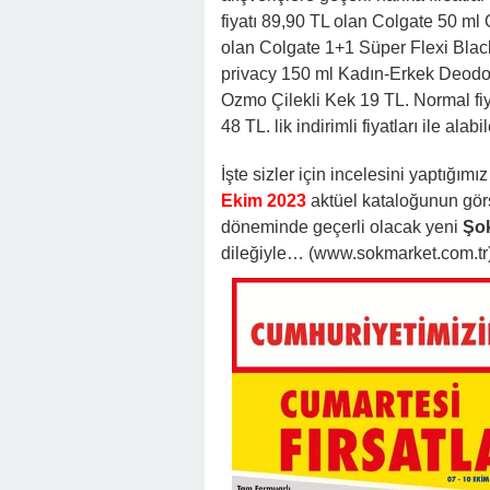
fiyatı 89,90 TL olan Colgate 50 ml
olan Colgate 1+1 Süper Flexi Black
privacy 150 ml Kadın-Erkek Deodora
Ozmo Çilekli Kek 19 TL. Normal fiya
48 TL. lik indirimli fiyatları ile alab
İşte sizler için incelesini yaptığımız
Ekim 2023
aktüel kataloğunun görs
döneminde geçerli olacak yeni
Şok
dileğiyle… (www.sokmarket.com.tr