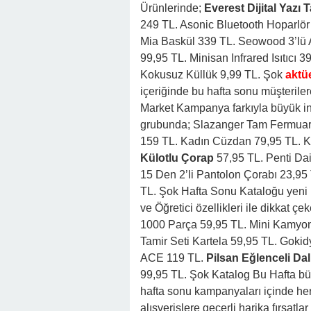
Ürünlerinde;
Everest Dijital Yazı 
249 TL. Asonic Bluetooth Hoparlör
Mia Baskül 339 TL. Seowood 3’lü
99,95 TL. Minisan Infrared Isıtıcı 3
Kokusuz Küllük 9,99 TL. Şok
aktü
içeriğinde bu hafta sonu müşteril
Market Kampanya farkıyla büyük ind
grubunda; Slazanger Tam Fermuarl
159 TL. Kadın Cüzdan 79,95 TL. 
Külotlu Çorap
57,95 TL. Penti Da
15 Den 2’li Pantolon Çorabı 23,95
TL. Şok Hafta Sonu Kataloğu yeni k
ve Öğretici özellikleri ile dikkat 
1000 Parça 59,95 TL. Mini Kamyon
Tamir Seti Kartela 59,95 TL. Gokid
ACE 119 TL.
Pilsan Eğlenceli Da
99,95 TL. Şok Katalog Bu Hafta bü
hafta sonu kampanyaları içinde he
alışverişlere geçerli harika fırsatla