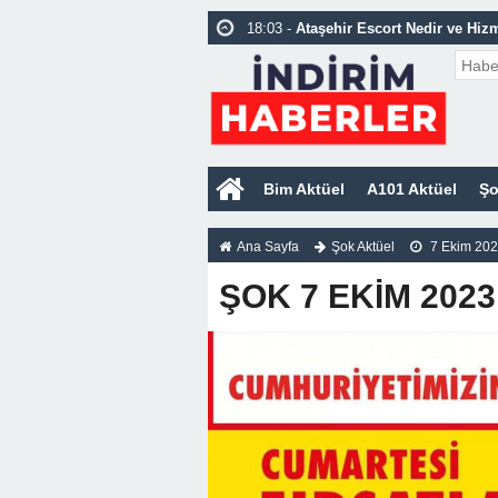
18:03 -
Ataşehir Escort Nedir ve Hizm
18:03 -
Pendik Escort Nedir ve Hizme
16:49 -
Arap Güzel Kızlar Ümraniye E
23:46 -
Kartal Escort Bayan Vip Deni
Bim Aktüel
A101 Aktüel
Şo
Ana Sayfa
Şok Aktüel
7 Ekim 20
ŞOK 7 EKİM 202