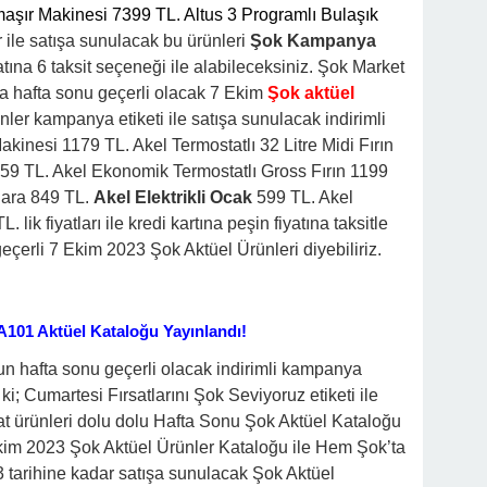
şır Makinesi 7399 TL. Altus 3 Programlı Bulaşık
r ile satışa sunulacak bu ürünleri
Şok Kampanya
tına 6 taksit seçeneği ile alabileceksiniz.
Şok Market
ta hafta sonu
geçerli olacak 7 Ekim
Şok aktüel
ler kampanya etiketi ile satışa sunulacak indirimli
kinesi 1179 TL. Akel Termostatlı 32 Litre Midi Fırın
1659 TL. Akel Ekonomik Termostatlı Gross Fırın 1199
gara 849 TL.
Akel Elektrikli Ocak
599 TL. Akel
 TL.
lik fiyatları ile kredi kartına peşin fiyatına taksitle
erli 7 Ekim 2023 Şok Aktüel Ürünleri diyebiliriz.
A101 Aktüel Kataloğu Yayınlandı!
n hafta sonu geçerli olacak indirimli kampanya
i ki; Cumartesi Fırsatlarını Şok Seviyoruz etiketi ile
t ürünleri dolu dolu Hafta Sonu Şok Aktüel Kataloğu
Ekim 2023 Şok Aktüel Ürünler Kataloğu ile Hem Şok’ta
tarihine kadar satışa sunulacak Şok Aktüel