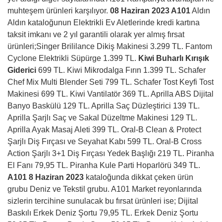
muhteşem ürünleri karşılıyor.
08 Haziran 2023 A101
Aldın
Aldın kataloğunun Elektrikli Ev Aletlerinde kredi kartına
taksit imkanı ve 2 yıl garantili olarak yer almış fırsat
ürünleri;Singer Brililance Dikiş Makinesi 3.299 TL. Fantom
Cyclone Elektrikli Süpürge 1.399 TL.
Kiwi Buharlı Kırışık
Giderici
699 TL. Kiwi Mikrodalga Fırın 1.399 TL. Schafer
Chef Mix Multi Blender Seti 799 TL. Schafer Tost Keyfi Tost
Makinesi 699 TL. Kiwi Vantilatör 369 TL. Aprilla ABS Dijital
Banyo Baskülü 129 TL. Aprilla Saç Düzleştirici 139 TL.
Aprilla Şarjlı Saç ve Sakal Düzeltme Makinesi 129 TL.
Aprilla Ayak Masaj Aleti 399 TL. Oral-B Clean & Protect
Şarjlı Diş Fırçası ve Seyahat Kabı 599 TL. Oral-B Cross
Action Şarjlı 3+1 Diş Fırçası Yedek Başlığı 219 TL. Piranha
El Fanı 79,95 TL. Piranha Kule Parti Hoparlörü 349 TL.
A101 8 Haziran 2023
kataloğunda dikkat çeken ürün
grubu Deniz ve Tekstil grubu. A101 Market reyonlarında
sizlerin tercihine sunulacak bu fırsat ürünleri ise; Dijital
Baskılı Erkek Deniz Şortu 79,95 TL. Erkek Deniz Şortu