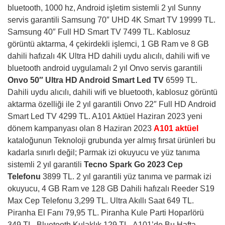
bluetooth, 1000 hz, Android işletim sistemli 2 yıl Sunny
servis garantili Samsung 70″ UHD 4K Smart TV 19999 TL.
Samsung 40″ Full HD Smart TV 7499 TL. Kablosuz
görüntü aktarma, 4 çekirdekli işlemci, 1 GB Ram ve 8 GB
dahili hafızalı 4K Ultra HD dahili uydu alıcılı, dahili wifi ve
bluetooth android uygulamalı 2 yıl Onvo servis garantili
Onvo 50″ Ultra HD Android Smart Led TV
6599 TL.
Dahili uydu alıcılı, dahili wifi ve bluetooth, kablosuz görüntü
aktarma özelliği ile 2 yıl garantili Onvo 22″ Full HD Android
Smart Led TV 4299 TL. A101 Aktüel Haziran 2023 yeni
dönem kampanyası olan 8 Haziran 2023
A101 aktüel
kataloğunun Teknoloji grubunda yer almış fırsat ürünleri bu
kadarla sınırlı değil; Parmak izi okuyucu ve yüz tanıma
sistemli 2 yıl garantili
Tecno Spark Go 2023 Cep
Telefonu
3899 TL. 2 yıl garantili yüz tanıma ve parmak izi
okuyucu, 4 GB Ram ve 128 GB Dahili hafızalı Reeder S19
Max Cep Telefonu 3,299 TL. Ultra Akıllı Saat 649 TL.
Piranha El Fanı 79,95 TL. Piranha Kule Parti Hoparlörü
349 TL. Bluetooth Kulaklık 129 TL. A101’de Bu Hafta