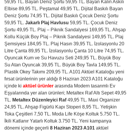
59,95 TL. Bayan Deniz Şortu 59,95 TL. Bayan Kalın Askılı
Elbise 89,95 TL. Peştamal 49,95 TL. Dijital Baskılı Bayan
Deniz Şortu 74,95 TL. Dijital Baskılı Çocuk Deniz Şortu
59,95 TL.
Jakarlı Plaj Havlusu
59,95 TL. Çocuk Deniz
Şortu 49,95 TL. Plaj – Piknik Sandalyesi 169,95 TL. Ahşap
Kollu Küçük Boy Plaj – Piknik Sandalyesi 149,95 TL. Plaj
Şemsiyesi 184,95 TL. Plaj Hasırı 39,95 TL. İzolasyonlu 20
Litre Çanta 89,95 TL. İzolasyonlu Çanta 10 Litre 74,95 TL.
Oyuncak Kum ve Su Havuzu Seti 249,95 TL. Büyük Boy
Su Atan Oyuncak 39,95 TL. Büyük Boy Tavla 149,95 TL.
Plastik Okey Takımı 209,95 TL. A101 Aktüel Kataloğu yeni
fırsat ürünlerinin yer aldığı 8 Haziran 2023 A101 Kataloğu
içinde ki
aktüel ürünler
arasında Modern tasarımlı Ev
Eşyalarında yer alan ürünleri; Metaltex Raf Altı Sepet 49,95
TL.
Metaltex Düzenleyici Raf
49,95 TL. Maxi Organizer
24,95 TL. Ahşap Figürlü Kapı Stoperi 8,95 TL. Yetişkin
Toka Çeşitleri 7,50 TL. Moda Life Köşe Koltuk 5.750 TL.
İkili Katlanır Yatarlı Koltuk 3.750 TL. Yeni kampanya
dönemi içinde geçerli
8 Haziran 2023 A101
aktüel