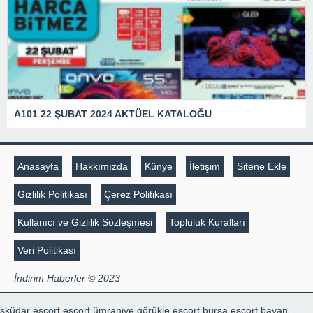
A101 22 ŞUBAT 2024 AKTÜEL KATALOĞU
Anasayfa
Hakkımızda
Künye
İletişim
Sitene Ekle
Gizlilik Politikası
Çerez Politikası
Kullanıcı ve Gizlilik Sözleşmesi
Topluluk Kuralları
Veri Politikası
İndirim Haberler © 2023
sküdar escort
escort ümraniye
görükle escort
bursa escort bayan