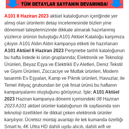
A101 8 Haziran 2023
aktüel kataloğunun içeriğinde yer
almış olan ürünlerin detay incelemesinde bizleri yine
dönemsel taleplerinizinde dikkate alınarak hazırlanmış
yüzlerce ürünün buluştuğu A101 Aktüel Kataloğu karşımıza
çıkıyor. A101 Aldın Aldın kampanya etiketi ile hazırlanan
A101 Aktüel 8 Haziran
2023
Perşmebe tarihli kataloğunun
bu hafta listede ki ürün gruplarında; Elektronik ve Teknoloji
Ürünleri, Beyaz Eşya ve Elektrikli Ev Aletleri, Deniz Tekstil
ve Giyim Ürünleri, Züccaciye ve Mutfak ürünleri, Modern
tasarımlı Ev Eşyaları, Kamp ve Piknik ürünleri, Havuzlar, ile
Temel ihtiyaç grubundan bir çok fırsat ürünü bu haftanın
kampanyalarını oluştuğunu görüyoruz. İşte;
A101 Aktüel
2023
Haziran kampanya dönemi içerisindeki
08 Haziran
2023 A101
aktüel ürünler kataloğunun ilk sayfasında son
teknoloji özellikleri ile dikkat çeken elektronik ürünler
karşılıyor. Ücretsiz montaj avantajı ile tek kumanda özelliği
Smart tv, 4K Ultra HD dahili uydu alıcılı, dahili wifi ve