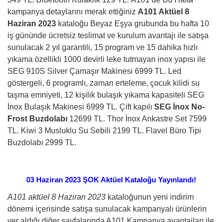
kampanya detaylarını merak ettiğiniz
A101 Aktüel 8
Haziran 2023
kataloğu Beyaz Eşya grubunda bu hafta 10
iş gününde ücretsiz teslimat ve kurulum avantajı ile satışa
sunulacak 2 yıl garantili, 15 program ve 15 dahika hızlı
yıkama özellikli 1000 devirli leke tutmayan inox yapısı ile
SEG 910S Silver Çamaşır Makinesi 6999 TL. Led
göstergeli, 6 programlı, zaman erteleme, çocuk kilidi su
taşma emniyeti, 12 kişilik bulaşık yıkama kapasiteli SEG
İnox Bulaşık Makinesi 6999 TL. Çift kapılı
SEG İnox No-
Frost Buzdolabı
12699 TL. Thor İnox Ankastre Set 7599
TL. Kiwi 3 Musluklu Su Sebili 2199 TL. Flavel Büro Tipi
Buzdolabı 2999 TL.
03 Haziran
2
023 ŞOK Aktüel Kataloğu Yayınlandı!
A101 aktüel 8 Haziran 2023
kataloğunun yeni indirim
dönemi içerisinde satışa sunulacak kampanyalı ürünlerin
yer aldığı diğer sayfalarında A101 Kampanya avantajları ile