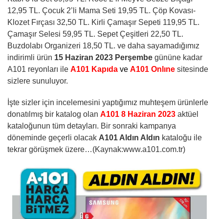
12,95 TL. Çocuk 2’li Mama Seti 19,95 TL. Çöp Kovası-
Klozet Fırçası 32,50 TL. Kirli Çamaşır Sepeti 119,95 TL.
Çamaşır Selesi 59,95 TL. Sepet Çeşitleri 22,50 TL.
Buzdolabı Organizeri 18,50 TL.
ve daha sayamadığımız
indirimli ürün
15 Haziran
2023 Perşembe
gününe kadar
A101 reyonları ile
A101 Kapıda
ve
A101 Onlıne
sitesinde
sizlere sunuluyor.
İşte sizler için incelemesini yaptığımız muhteşem ürünlerle
donatılmış bir katalog olan
A101 8 Haziran 2023
aktüel
kataloğunun tüm detayları. Bir sonraki kampanya
döneminde geçerli olacak
A101 Aldın Aldın
kataloğu ile
tekrar görüşmek üzere…(Kaynak:www.a101.com.tr)