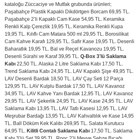
kataloğu Züccaciye ve Mutfak grubunda ürünleri;
Paşabahçe Plastik Kapaklı Dikdörtgen Borcam 69,95 TL.
Paşabahçe 2’li Kapaklı Cam Kase 54,95 TL. Keramika
Renkli Kalp Çerezlik 19,95 TL. Keramika Renkli Kupa
19,95 TL. Kılıflı Cam Matara 500 ml 29,95 TL. Borosilikat
Cam Kahve Karafı 129,95 TL. Safir Kase 19,95 TL. Desenli
Baharatlık 19,95 TL. Bal ve Reçel Kavanozu 19,95 TL.
Desenli Sürahi ve Karaf 39,95 TL.
Q-Box 3’lü Saklama
Kabı
22,50 TL. Alaska 2 Litre Saklama Kabı 17,50 TL.
Trend Saklama Kabı 24,95 TL. LAV Kapaklı Şişe 49,95 TL.
LAV Desenli Bardak 18,50 TL. LAV Çay Seti 12 Parça
129,95 TL. LAV Kulplu Bardak 17,50 TL. LAV Kavanoz
34,95 TL. LAV Kahve Yanı Bardak 12,95 TL. LAV Kavanoz
29,95 TL. LAV Şekerlik 24,95 TL. LAV Kase 24,95 TL. LAV
Saklama Kabı 13,95 TL. LAV Tatlı Kasesi 12,95 TL. LAV
Meşrubar Bardağı 13,95 TL. LAV Kahvaltılık ve Kase 14,95
TL. Ball Döküm Kek Kalıbı 269,95 TL. Salata Kurutucu
64,95 TL.
Kilitli Contalı Saklama Kabı
17,50 TL. Saklama
Kabı 3’lü Set 39,95 TL. Rooc 2’li Meyve Sebze Bıçağı