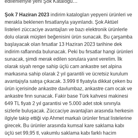
edilenleriyle yeni Şok Kataloğu…
Şok 7 Haziran 2023
indirim katalogları yepyeni ürünleri ve
merakla beklenen fırsatlarıyla yayınlandı. Şok Aktüel
listeleri züccaciye avantajları ve bazı elektronik ürünlerle
dolu olarak müşteri beğenisini ürün sunacak. Bu çarşamba
başlayacak olan fırsatlar 13 Haziran 2023 tarihine dek
indirim raflarında bulunacak. Peki bu fırsatlar hangi ürünleri
sunacak, şimdi merak edilen sorulara yanıt verelim. İlk
olarak siyah renge sahip üçlü cam ankastre set alpina
markasına sahip olarak 2 yıl garantili ve ücretsiz kurulum
avantajıyla satışa çıkacak. 3.999 tl fiyatıyla dikkat çeken bu
ürün içerisinde ankastre davlumbaz, ankastre cam ocak ve
ankastre fırın sunacak. Fakir base Türk kahvesi makinesi
649 TL fiyatı 2 yıl garantisi ve 5.000 adet stok sınırıyla
sizlerle buluşacak. Züccaciye avantajları arasında herkesin
ilgiyle takip ettiği vip Ahmet markalı ürünler fırsat listelerine
girecek. Bu ürünler arasında kumsal kare saklama kabı
üçlü set 99,95 tl, vakumlu saklama kabı farklı hacim