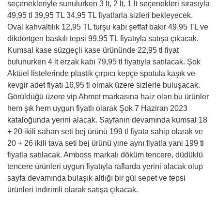
seçenekleriyle sunulurken 3 lt, 2 lt, 1 lt seçenekleri sırasıyla
49,95 tl 39,95 TL 34,95 TL fiyatlarla sizleri bekleyecek.
Oval kahvaltılık 12,95 TL turşu kabı şeffaf bakır 49,95 TL ve
dikdörtgen baskılı tepsi 99,95 TL fiyatıyla satışa çıkacak.
Kumsal kase süzgeçli kase ürününde 22,95 tl fiyat
bulunurken 4 lt erzak kabı 79,95 tl fiyatıyla satılacak. Şok
Aktüel listelerinde plastik çırpıcı kepçe spatula kaşık ve
kevgir adet fiyatı 16,95 tl olmak üzere sizlerle buluşacak.
Görüldüğü üzere vip Ahmet markasına haiz olan bu ürünler
hem şık hem uygun fiyatlı olarak Şok 7 Haziran 2023
kataloğunda yerini alacak. Sayfanın devamında kumsal 18
+ 20 ikili sahan seti bej ürünü 199 tl fiyata sahip olarak ve
20 + 26 ikili tava seti bej ürünü yine aynı fiyatla yani 199 tl
fiyatla satılacak. Amboss markalı döküm tencere, düdüklü
tencere ürünleri uygun fiyatıyla raflarda yerini alacak olup
sayfa devamında bulaşık altlığı bir gül sepet ve tepsi
ürünleri indirimli olarak satışa çıkacak.