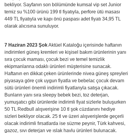
bekliyor. Sayfanın son bölümünde kumsal vip set Junior
temiz su %100 ürünü 199 tl fiyatıyla, perfore ütü masası
449 TL fiyatıyla ve kapı önü paspası adet fiyatı 34,95 TL
olarak alıcısına sunuluyor.
7 Haziran 2023 Şok
Aktüel Kataloğu içerisinde haftanın
indirimleri güneş kremleri ve kişisel bakım ürünlerinin yanı
sıra çocuk maması, çocuk bezi ve temel temizlik
ekipmanlarına odaklı ürünleri müşterisine sunacak.
Haftanın en dikkat çeken ürünlerinde nivea güneş spreyleri
piyasaya göre çok uygun fiyatla ve bebelac çocuk devam
sütü ürünleri önemli indirimli fiyatlarıyla satışa çıkacak.
Bunların yanı sıra sleepy bebek bezi, toz deterjan,
yumuşatıcı gibi ürünlerde indirimli fiyat sizlerle buluşurken
50 TL Redbull alışverişine 10 tl şok cüzdanını hediye
sizleri bekliyor olacak. 25 tl ve üzeri alışverişlerde geçerli
olacak indirimli fırsatlarda ise süzme peynir, Türk kahvesi,
gazoz, sıvı deterjan ve ıslak havlu ürünleri bulunacak.