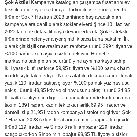
Şok Aktüel
Kampanya katalogları çarşamba fırsatlarını ev
tekstili ürünleriyle dolduruyor. İndirimli listelerine giren bu
ürünler Şok 7 Haziran 2023 tarihinde başlayacak olan
kampanyalara dahil olarak stoklar elverdiğince 13 Haziran
2023 tarihine dek satılmaya devam edecek. Şok ev tekstili
ürünlerinde neler yer alıyor şimdi kısaca buna bakalım. İlk
olarak çift kişilik nevresim seti ranforce ürünü 299 tl fiyatı ve
%100 pamuk kumaşıyla sizleri bekliyor. Homelle
markasına sahip olan bu ürünü yine aynı markaya sahip
ikili yastık kılıfı ranforce 59,95 tl fiyatı ve %100 pamuk ham
maddesiyle takip ediyor. Nefes alabilir dokuya sahip klimalı
yastık 119 liradan satışa çıkıyor. %100 pamuk yüz havlusu
nakışlı ürünü 49,95 kdv ve el havlusunu akışlı ürünü 24,95
tl fiyatta satılıyor bir diğer kampanyalı üründe kadın pijama
takımı 139 liradan, kadın tek tokalı terlik 69,95 liradan ve
dantelli slip 21,95 liradan kampanya listelerine giriyor. Şok
7 Haziran 2023 Aktüel fırsatlarında mini abajur altın gövde
ürünü 119 liradan ve Sinbo 3 raflı lambader 229 liradan
satışa çıkarken Sinbo mini abajur 99,95 TL fiyatıyla sizleri