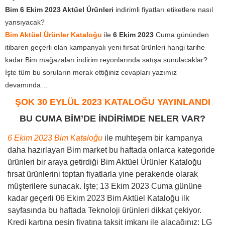
Bim 6 Ekim 2023 Aktüel Ürünleri
indirimli fiyatları etiketlere nasıl
yansıyacak?
Bim Aktüel Ürünler Kataloğu
ile
6 Ekim 2023
Cuma gününden
itibaren geçerli olan kampanyalı yeni fırsat ürünleri hangi tarihe
kadar Bim mağazaları indirim reyonlarında satışa sunulacaklar?
İşte tüm bu soruların merak ettiğiniz cevapları yazımız
devamında…
ŞOK 30 EYLÜL 2023 KATALOĞU YAYINLANDI
BU CUMA BİM’DE İNDİRİMDE NELER VAR?
6 Ekim 2023 Bim Kataloğu
ile muhteşem bir kampanya
daha hazırlayan Bim market bu haftada onlarca kategoride
ürünleri bir araya getirdiği Bim Aktüel Ürünler Kataloğu
fırsat ürünlerini toptan fiyatlarla yine perakende olarak
müşterilere sunacak. İşte; 13 Ekim 2023 Cuma gününe
kadar geçerli 06 Ekim 2023 Bim Aktüel Kataloğu ilk
sayfasında bu haftada Teknoloji ürünleri dikkat çekiyor.
Kredi kartına peşin fiyatına taksit imkanı ile alacağınız; LG