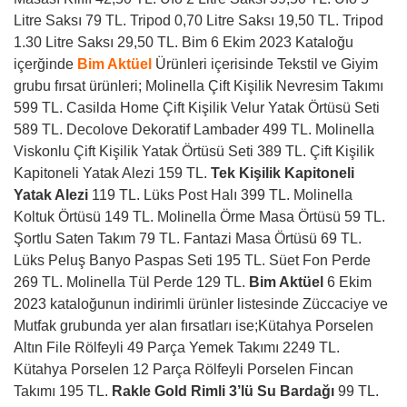
Litre Saksı 79 TL. Tripod 0,70 Litre Saksı 19,50 TL. Tripod
1.30 Litre Saksı 29,50 TL.
Bim 6 Ekim 2023 Kataloğu
içerğinde
Bim Aktüel
Ürünleri içerisinde Tekstil ve Giyim
grubu fırsat ürünleri; Molinella Çift Kişilik Nevresim Takımı
599 TL. Casilda Home Çift Kişilik Velur Yatak Örtüsü Seti
589 TL. Decolove Dekoratif Lambader 499 TL. Molinella
Viskonlu Çift Kişilik Yatak Örtüsü Seti 389 TL. Çift Kişilik
Kapitoneli Yatak Alezi 159 TL.
Tek Kişilik Kapitoneli
Yatak Alezi
119 TL. Lüks Post Halı 399 TL. Molinella
Koltuk Örtüsü 149 TL. Molinella Örme Masa Örtüsü 59 TL.
Şortlu Saten Takım 79 TL. Fantazi Masa Örtüsü 69 TL.
Lüks Peluş Banyo Paspas Seti 195 TL. Süet Fon Perde
269 TL. Molinella Tül Perde 129 TL.
Bim Aktüel
6 Ekim
2023 kataloğunun indirimli ürünler listesinde Züccaciye ve
Mutfak grubunda yer alan fırsatları ise;Kütahya Porselen
Altın File Rölfeyli 49 Parça Yemek Takımı 2249 TL.
Kütahya Porselen 12 Parça Rölfeyli Porselen Fincan
Takımı 195 TL.
Rakle Gold Rimli 3’lü Su Bardağı
99 TL.