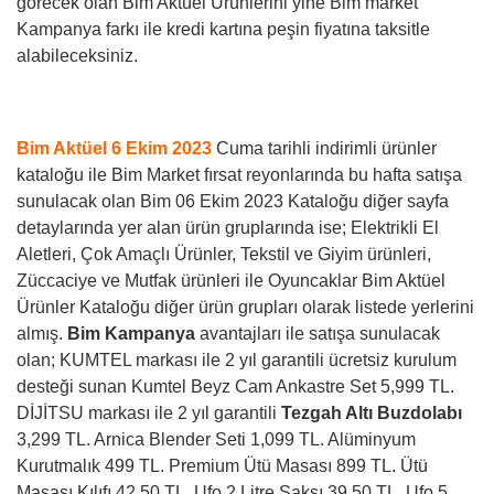
görecek olan Bim Aktüel Ürünlerini yine Bim market
Kampanya farkı ile kredi kartına peşin fiyatına taksitle
alabileceksiniz.
Bim Aktüel 6 Ekim 2023
Cuma tarihli indirimli ürünler
kataloğu ile Bim Market fırsat reyonlarında bu hafta satışa
sunulacak olan Bim 06 Ekim 2023 Kataloğu diğer sayfa
detaylarında yer alan ürün gruplarında ise; Elektrikli El
Aletleri, Çok Amaçlı Ürünler,
Tekstil ve Giyim ürünleri,
Züccaciye ve Mutfak ürünleri ile Oyuncaklar B
im Aktüel
Ürünler Kataloğu diğer ürün grupları olarak listede yerlerini
almış.
Bim Kampanya
avantajları ile satışa sunulacak
olan; KUMTEL markası ile 2 yıl garantili ücretsiz kurulum
desteği sunan Kumtel Beyz Cam Ankastre Set 5,999 TL.
DİJİTSU markası ile 2 yıl garantili
Tezgah Altı Buzdolabı
3,299 TL. Arnica Blender Seti 1,099 TL. Alüminyum
Kurutmalık 499 TL. Premium Ütü Masası 899 TL. Ütü
Masası Kılıfı 42,50 TL. Ufo 2 Litre Saksı 39,50 TL. Ufo 5