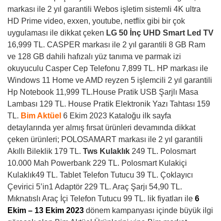
markası ile 2 yıl garantili Webos işletim sistemli 4K ultra
HD Prime video, exxen, youtube, netflix gibi bir çok
uygulaması ile dikkat çeken
LG 50 İnç UHD Smart Led TV
16,999 TL. CASPER markası ile 2 yıl garantili
8 GB Ram
ve 128 GB dahili hafızalı yüz tanıma ve parmak izi
okuyuculu Casper Cep Telefonu 7,899 TL. HP markası ile
Windows 11 Home ve AMD reyzen 5 işlemcili 2 yıl garantili
Hp Notebook 11,999 TL.House Pratik USB Şarjlı Masa
Lambası 129 TL. House Pratik Elektronik Yazı Tahtası 159
TL.
Bim Aktüel
6 Ekim 2023 Kataloğu
ilk sayfa
detaylarında yer almış fırsat ürünleri devamında dikkat
çeken ürünleri;
POLOSAMART markası ile 2 yıl garantili
Akıllı Bileklik 179 TL.
Tws Kulaklık
249 TL. Polosmart
10.000 Mah Powerbank 229 TL. Polosmart Kulakiçi
Kulaklık49 TL. Tablet Telefon Tutucu 39 TL. Çoklayıcı
Çevirici 5’in1 Adaptör 229 TL. Araç Şarjı 54,90 TL.
Mıknatıslı Araç İçi Telefon Tutucu 99 TL.
lik fiyatları ile
6
Ekim – 13 Ekim 2023
dönem kampanyası içinde büyük ilgi