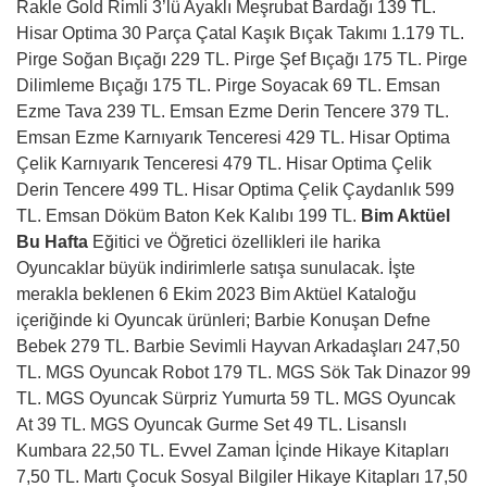
Rakle Gold Rimli 3’lü Ayaklı Meşrubat Bardağı 139 TL.
Hisar Optima 30 Parça Çatal Kaşık Bıçak Takımı 1.179 TL.
Pirge Soğan Bıçağı 229 TL. Pirge Şef Bıçağı 175 TL. Pirge
Dilimleme Bıçağı 175 TL. Pirge Soyacak 69 TL. Emsan
Ezme Tava 239 TL. Emsan Ezme Derin Tencere 379 TL.
Emsan Ezme Karnıyarık Tenceresi 429 TL. Hisar Optima
Çelik Karnıyarık Tenceresi 479 TL. Hisar Optima Çelik
Derin Tencere 499 TL. Hisar Optima Çelik Çaydanlık 599
TL. Emsan Döküm Baton Kek Kalıbı 199 TL.
Bim Aktüel
Bu Hafta
Eğitici ve Öğretici özellikleri ile harika
Oyuncaklar büyük indirimlerle satışa sunulacak. İşte
merakla beklenen 6 Ekim 2023 Bim Aktüel Kataloğu
içeriğinde ki Oyuncak ürünleri; Barbie Konuşan Defne
Bebek 279 TL. Barbie Sevimli Hayvan Arkadaşları 247,50
TL. MGS Oyuncak Robot 179 TL. MGS Sök Tak Dinazor 99
TL. MGS Oyuncak Sürpriz Yumurta 59 TL. MGS Oyuncak
At 39 TL. MGS Oyuncak Gurme Set 49 TL. Lisanslı
Kumbara 22,50 TL. Evvel Zaman İçinde Hikaye Kitapları
7,50 TL. Martı Çocuk Sosyal Bilgiler Hikaye Kitapları 17,50