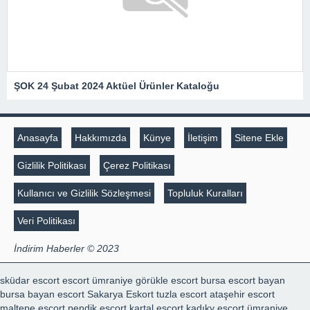
ŞOK 24 Şubat 2024 Aktüel Ürünler Kataloğu
Anasayfa
Hakkımızda
Künye
İletişim
Sitene Ekle
Gizlilik Politikası
Çerez Politikası
Kullanıcı ve Gizlilik Sözleşmesi
Topluluk Kuralları
Veri Politikası
İndirim Haberler © 2023
sküdar escort
escort ümraniye
görükle escort
bursa escort bayan
bursa bayan escort
Sakarya Eskort
tuzla escort
ataşehir escort
maltepe escort
pendik escort
kartal escort
kadıky escort
ümraniye