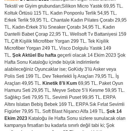
Tekstil ve Giyim grubundan;Silikon Micro Yastık 69,95 TL.
Koltuk Örtüsü 115 TL. Kadın Ponponlu Terlik 54,95 TL.
Erkek Terlik 59,95 TL. Chantale Kadın Pilates Çorabı 29,95
TL. Kadın-Erkek 3’lü Sneaker Çorabı 34,95 TL. Kadın
Dantelli Babet Çorap 22,95 TL. Wellsoft Tv Battaniyesi 159
TL.Çift Kişilik Microfiber Yorgan 299 TL. Tek Kişilik
Microfiber Yorgan 249 TL. Visco Dolgulu Yastık 149
TL.
Şok Aktüel Bu hafta
geçerli olacak 14 Ekim 2023 Şok
Hafta Sonu Kataloğu içinde büyük indirimlerle
alabileceğiniz Oyuncaklar ise; GoKidy 3’lü Asker veya
Polis Seti 199 TL. Dev Tekerlekli İş Araçları 79,95 TL. İş
Araçları 49,95 TL.
Kinetik 8’li Kum
69,95 TL. Paket Oyun
Hamuru Seti 29,95 TL. Meyve Sebze 5’li Kesme 59,95 TL.
Sağlıkçı Seti 79,95 TL. Sevimli Puset 99,95 TL. ERPA
Altını Islatan Bebiş Bebek 169 TL. ERPA Sık Fırlat Sevimli
Figürler 79,95 TL. Soft Blast Nişancı Alfa 149 TL.
Şok
14
Ekim 2023
Kataloğu ile Hafta Sonu sizlere sunulacak olan
kampanya fırsatları bu kadarla sınırlı değil tabi ki; Şok