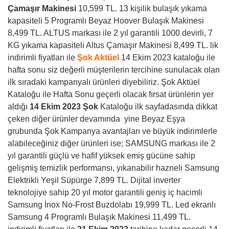
Çamaşır Makinesi
10,599 TL. 13 kişilik bulaşık yıkama
kapasiteli 5 Programlı Beyaz Hoover Bulaşık Makinesi
8,499 TL. ALTUS markası ile 2 yıl garantili 1000 devirli, 7
KG yıkama kapasiteli Altus Çamaşır Makinesi 8,499 TL. lik
indirimli fiyatları ile
Şok Aktüel
14 Ekim 2023 kataloğu ile
hafta sonu siz değerli müşterilerin tercihine sunulacak olan
ilk sıradaki kampanyalı ürünleri diyebiliriz. Şok Aktüel
Kataloğu ile Hafta Sonu geçerli olacak fırsat ürünlerin yer
aldığı
14 Ekim 2023
Şok
Kataloğu ilk sayfadasında dikkat
çeken diğer ürünler devamında yine Beyaz Eşya
grubunda Şok Kampanya avantajları ve büyük indirimlerle
alabileceğiniz diğer ürünleri ise; SAMSUNG markası ile 2
yıl garantili güçlü ve hafif yüksek emiş gücüne sahip
gelişmiş temizlik performansı, yıkanabilir hazneli Samsung
Elektrikli Yeşil Süpürge 7,899 TL. Dijital inverter
teknolojiye sahip 20 yıl motor garantili geniş iç hacimli
Samsung İnox No-Frost Buzdolabı 19,999 TL. Led ekranlı
Samsung 4 Programlı Bulaşık Makinesi 11,499 TL.