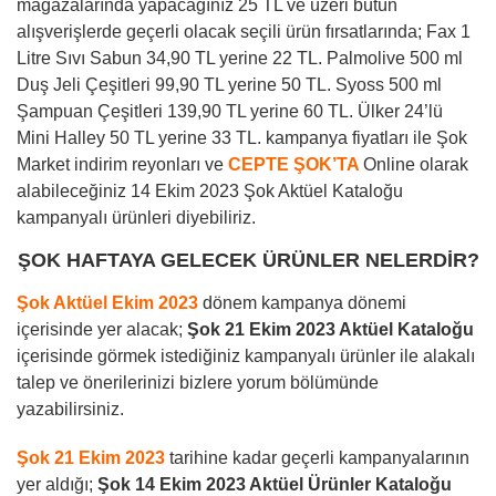
mağazalarında yapacağınız 25 TL ve üzeri bütün
alışverişlerde geçerli olacak seçili ürün fırsatlarında; Fax 1
Litre Sıvı Sabun 34,90 TL yerine 22 TL. Palmolive 500 ml
Duş Jeli Çeşitleri 99,90 TL yerine 50 TL. Syoss 500 ml
Şampuan Çeşitleri 139,90 TL yerine 60 TL. Ülker 24’lü
Mini Halley 50 TL yerine 33 TL. kampanya fiyatları ile Şok
Market indirim reyonları ve
CEPTE ŞOK’TA
Online olarak
alabileceğiniz 14 Ekim 2023 Şok Aktüel Kataloğu
kampanyalı ürünleri diyebiliriz.
ŞOK HAFTAYA GELECEK ÜRÜNLER NELERDİR?
Şok Aktüel Ekim 2023
dönem kampanya dönemi
içerisinde yer alacak;
Şok 21 Ekim 2023 Aktüel Kataloğu
içerisinde görmek istediğiniz kampanyalı ürünler ile alakalı
talep ve önerilerinizi bizlere yorum bölümünde
yazabilirsiniz.
Şok 21 Ekim 2023
tarihine kadar geçerli kampanyalarının
yer aldığı;
Şok 14 Ekim 2023 Aktüel Ürünler Kataloğu