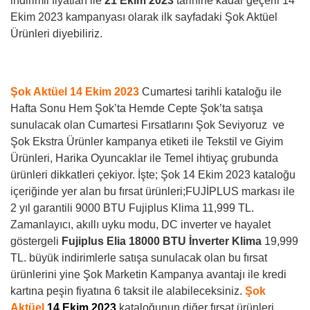
indirimli fiyatları ile
21 Ekim 2023
tarihine kadar geçerli 14
Ekim 2023 kampanyası olarak ilk sayfadaki Şok Aktüel
Ürünleri diyebiliriz.
Şok Aktüel
14 Ekim 2023
Cumartesi tarihli kataloğu ile
Hafta Sonu Hem Şok’ta Hemde Cepte Şok’ta satışa
sunulacak olan Cumartesi Fırsatlarını Şok Seviyoruz ve
Şok Ekstra Ürünler kampanya etiketi ile Tekstil ve Giyim
Ürünleri, Harika Oyuncaklar ile Temel ihtiyaç grubunda
ürünleri dikkatleri çekiyor. İşte; Şok 14 Ekim 2023 kataloğu
içeriğinde yer alan bu fırsat ürünleri;FUJİPLUS markası ile
2 yıl garantili 9000 BTU Fujiplus Klima 11,999 TL.
Zamanlayıcı, akıllı uyku modu, DC inverter ve hayalet
göstergeli
Fujiplus Elia 18000 BTU İnverter Klima
19,999
TL. büyük indirimlerle satışa sunulacak olan bu fırsat
ürünlerini yine Şok Marketin Kampanya avantajı ile kredi
kartına peşin fiyatına 6 taksit ile alabileceksiniz.
Şok
Aktüel
14 Ekim 2023
kataloğunun diğer fırsat ürünleri