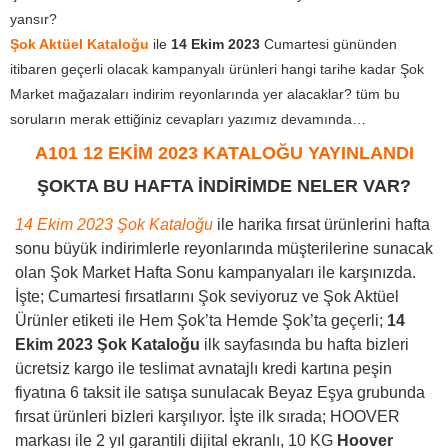
yansır?
Şok Aktüel Kataloğu
ile
14 Ekim 2023
Cumartesi gününden
itibaren geçerli olacak kampanyalı ürünleri hangi tarihe kadar Şok
Market mağazaları indirim reyonlarında yer alacaklar? tüm bu
soruların merak ettiğiniz cevapları yazımız devamında…
A101 12 EKİM 2023 KATALOĞU YAYINLANDI
ŞOKTA BU HAFTA İNDİRİMDE NELER VAR?
14 Ekim 2023 Şok Kataloğu
ile harika fırsat ürünlerini hafta
sonu büyük indirimlerle reyonlarında müşterilerine sunacak
olan Şok Market Hafta Sonu kampanyaları ile karşınızda.
İşte; Cumartesi fırsatlarını Şok seviyoruz ve Şok Aktüel
Ürünler etiketi ile Hem Şok’ta Hemde Şok’ta geçerli;
14
Ekim 2023
Şok Kataloğu
ilk sayfasında bu hafta bizleri
ücretsiz kargo ile teslimat avnatajlı kredi kartına peşin
fiyatına 6 taksit ile satışa sunulacak Beyaz Eşya grubunda
fırsat ürünleri bizleri karşılıyor. İşte ilk sırada; HOOVER
markası ile 2 yıl garantili dijital ekranlı, 10 KG
Hoover